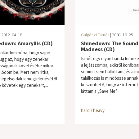
 2012. 04. 18.
Galgóczi Tamás
| 2008. 10. 25.
down: Amaryllis (CD)
Shinedown: The Sound
Madness (CD)
olkodom néha, hogy vajon
Ismét egy olyan banda lemeze
függ az, hogy egy zenekar
a lejátszómba, akikről korábba
sságának követésébe mikor
semmit sem hallottam, és a m
lódom be. Mert nem ritka,
találkozás is mindössze annak
 legelső daluk megjelenésétől
köszönhető, hogy az interne
 követek egy zenekart,...
láttam a „Save Me”...
hard / heavy