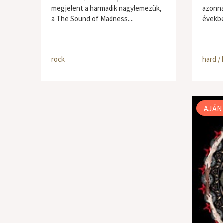
megjelent a harmadik nagylemezük,
azonna
a The Sound of Madness....
évekbe
rock
hard /
AJÁN