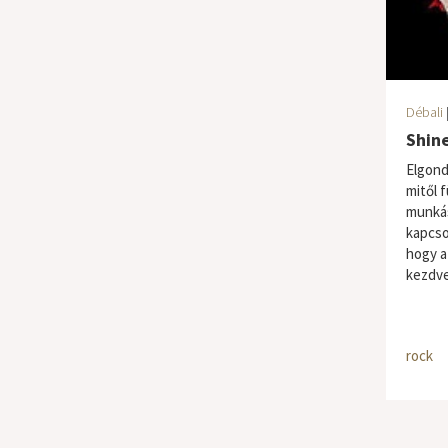
Débali
|
Shine
Elgond
mitől 
munká
kapcso
hogy a
kezdve
rock