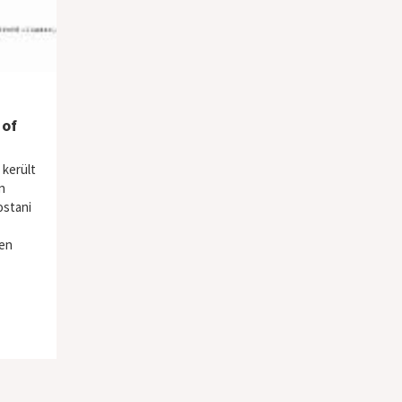
 of
 került
n
ostani
ten