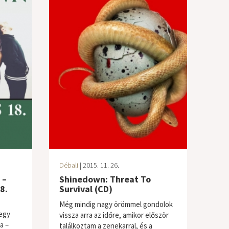
Débali
| 2015. 11. 26.
 –
Shinedown: Threat To
8.
Survival (CD)
Még mindig nagy örömmel gondolok
megy
vissza arra az időre, amikor először
a –
találkoztam a zenekarral, és a