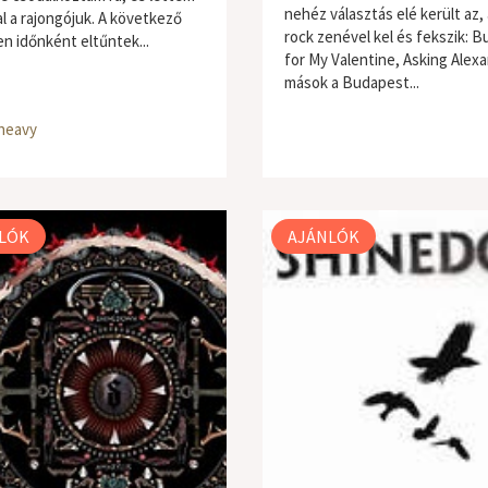
nehéz választás elé került az, 
l a rajongójuk. A következő
rock zenével kel és fekszik: Bu
n időnként eltűntek...
for My Valentine, Asking Alexa
mások a Budapest...
 heavy
LÓK
AJÁNLÓK