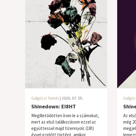
Galgóczi Tamás
| 2026. 07. 05.
Galgóc
Shinedown: EI8HT
Shin
Megilletődötten írom le a számokat,
Az els
mert az első találkozásom ezzel az
még 20
együttessel majd tizennyolc (18!)
megjel
évvel ezelőtt történt, amikor
lemezr