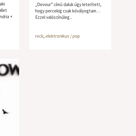
aki
„Devour” című daluk úgy leterített,
llet
hogy percekig csak kóvályogtam…
ndria +
Ezzel valószínűleg...
rock
,
elektronikus / pop