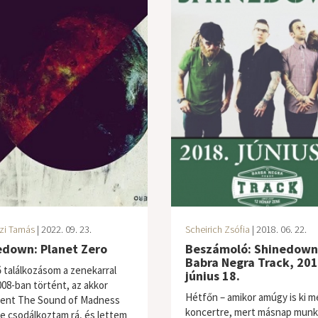
zi Tamás
| 2022. 09. 23.
Scheirich Zsófia
| 2018. 06. 22.
edown: Planet Zero
Beszámoló: Shinedown
Babra Negra Track, 201
ő találkozásom a zenekarral
június 18.
08-ban történt, az akkor
Hétfőn – amikor amúgy is ki 
ent The Sound of Madness
koncertre, mert másnap munk
e csodálkoztam rá, és lettem