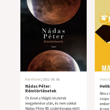
Bak Róbert
| 2022. 06. 06.
Vörös E
Nádas Péter:
Heli
Rémtörténetek
Nincs i
Öt évvel a Világló részletek
csupa 
megjelenése után, és nem sokkal
embert
Nádas Péter 80. születésnapja előtt
érzem 