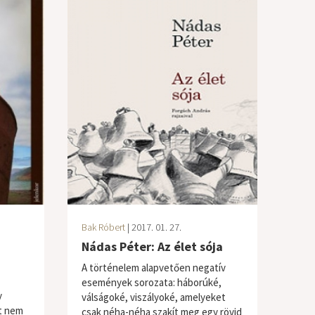
Bak Róbert
| 2017. 01. 27.
Nádas Péter: Az élet sója
A történelem alapvetően negatív
események sorozata: háborúké,
y
válságoké, viszályoké, amelyeket
t nem
csak néha-néha szakít meg egy rövid