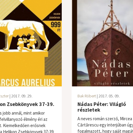
szter
| 2017. 09. 29.
Bak Róbert
| 2017. 05. 09.
kon Zsebkönyvek 37-39.
Nádas Péter: Világló
részletek
s jobb annál, mint amikor
A neves román szerző, Mircea
felvillanyozó élmény éri az
Cărtărescu egy interjúban úg
. Kiemelkedően erősnek
fogalmazott, hogy saját magá
a Helikon Zsebkönyvek 37-39.