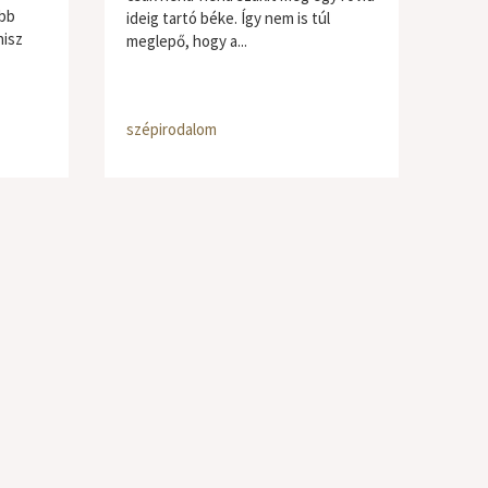
ább
ideig tartó béke. Így nem is túl
hisz
meglepő, hogy a...
szépirodalom