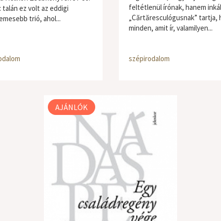
feltétlenül írónak, hanem ink
 talán ez volt az eddigi
„Cărtăresculógusnak” tartja, 
emesebb trió, ahol...
minden, amit ír, valamilyen...
odalom
szépirodalom
AJÁNLÓK