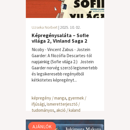
Uzseka Norbert
| 2025. 10. 02.
Képregénysaláta – Sofie
világa 2, Vinland Saga 2
Nicoby - Vincent Zabus - Jostein
Gaarder: A ​filozófia Descartes-tól
napjainkig (Sofie világa 2.) Jostein
Gaarder norvég szerző legismertebb
és legsikeresebb regényéből
kétkötetes képregényt...
képregény / manga
,
gyermek /
ifjúsági
,
ismeretterjesztő /
tudományos
,
akció / kaland
AJÁNLÓK