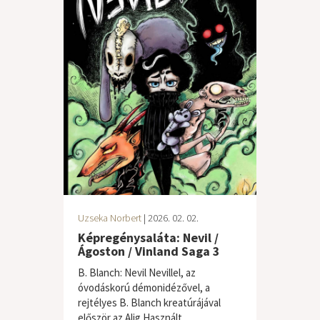
Uzseka Norbert
| 2026. 02. 02.
Képregénysaláta: Nevil /
Ágoston / Vinland Saga 3
B. Blanch: Nevil Nevillel, az
óvodáskorú démonidézővel, a
rejtélyes B. Blanch kreatúrájával
először az Alig Használt