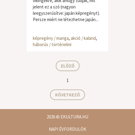
vikingekre, akik amúgy tudják, mit
jelent ez a szó (nagyon
leegyszerűsítve: japán képregényt).
Persze miért ne létezhetne japán...
képregény / manga
,
akció / kaland
,
háborús / történelmi
ELŐZŐ
1
KÖVETKEZŐ
2026
© EKULTURA.HU
NAPI ÉVFORDULÓK