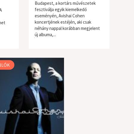
Budapest, a kortárs művészetek
fesztiválja egyik kiemelkedő
A
eseményén, Avishai Cohen
koncertjének estéjén, aki csak
het
néhány nappal korábban megjelent
új albuma,...
jazz / blues
NLÓK