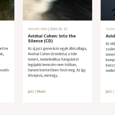
Németh Attila
| 2016. 01. 31.
Szánta
Avishai Cohen: Into the
Avis
Silence (CD)
Az idé
tettre
Az új jazz generáció egyik állócsillaga,
szüle
uk,
Avishai Cohen (trombita) a tőle
ismeri
ismert, melankolikus hangulatot
kompo
legújabb lemezén nem trióban,
bassz
ovatív
hanem kvintettben festi meg. Az így
mellet
létrejövő, mintegy...
jazz / blues
jazz /