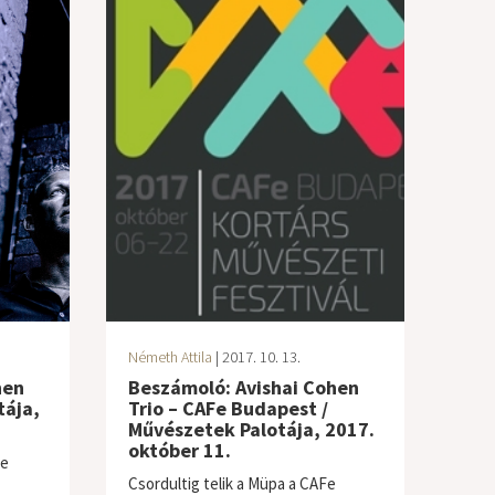
Németh Attila
| 2017. 10. 13.
hen
Beszámoló: Avishai Cohen
tája,
Trio – CAFe Budapest /
Művészetek Palotája, 2017.
október 11.
te
Csordultig telik a Müpa a CAFe