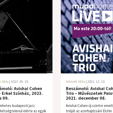
Attila
| 2023. 05. 10.
Németh Attila
| 2021. 12. 10.
ámoló: Avishai Cohen
Beszámoló: Avishai Co
– Erkel Színház, 2023.
Trio – Művészetek Palo
s 09.
2021. december 08.
mhetes budapesti jazz
Avishai Cohen új szintre emel
kétségtelenül elérte az egyik
trióját az azerbajdzsáni Elchin