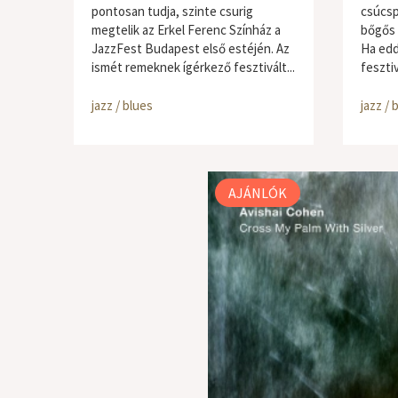
pontosan tudja, szinte csurig
csúcsp
megtelik az Erkel Ferenc Színház a
bőgős 
JazzFest Budapest első estéjén. Az
Ha edd
ismét remeknek ígérkező fesztivált...
fesztiv
jazz / blues
jazz / 
AJÁNLÓK