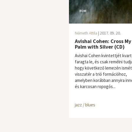
Németh Attila
| 2017. 09. 20.
Avishai Cohen: Cross My
Palm with Silver (CD)
Avishai Cohen kvintettjét kvar
faragta le, és csak remélni tudj
hogy következő lemezén ismét
visszatér a trió formációhoz,
amelyben korábban annyira inn
és karcosan ropogós...
jazz / blues