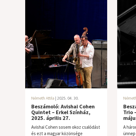
Németh Attila
| 2025. 04. 30.
Németh 
Beszámoló: Avishai Cohen
Besz
Quintet – Erkel Színház,
Trio 
2025. április 27.
máju
Avishai Cohen sosem okoz csalódást
A háro
és ezt a magyar közönsége
ünnep 