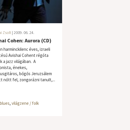
i Zsolt
| 2009. 06. 24.
hai Cohen: Aurora (CD)
n harminckilenc éves, izraeli
tésű Avishai Cohent régóta
k a jazz világában. A
nista, énekes,
usgitáros, bőgős Jeruzsálem
t nőtt fel, zongorázni tanult,...
 blues
,
világzene / folk