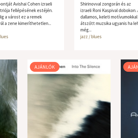
ontját Avishai Cohen izraeli
Shirinovval zongorán és az
triója fellépésének estéjén.
izraeli Roni Kaspival dobokon. 
ig a várost ez a remek
dallamos, keleti motívumokkal
ál a zene kimeríthetetlen...
átszőtt muzsika ugyanis ha le
még...
blues
jazz / blues
AJÁNLÓK
AJÁ