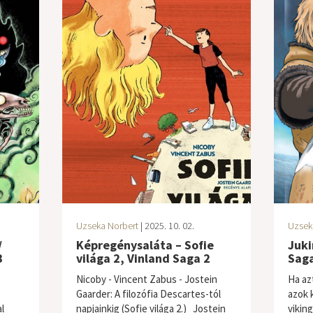
Uzseka Norbert
| 2025. 10. 02.
Uzsek
/
Képregénysaláta – Sofie
Juki
3
világa 2, Vinland Saga 2
Saga
Nicoby - Vincent Zabus - Jostein
Ha az
Gaarder: A ​filozófia Descartes-tól
azok 
l
napjainkig (Sofie világa 2.) Jostein
vikin