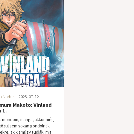
a Norbert
| 2025. 07. 12.
mura Makoto: Vinland
 1.
t mondom, manga, akkor még
közül sem sokan gondolnak
gekre, akik amúgy tudják, mit