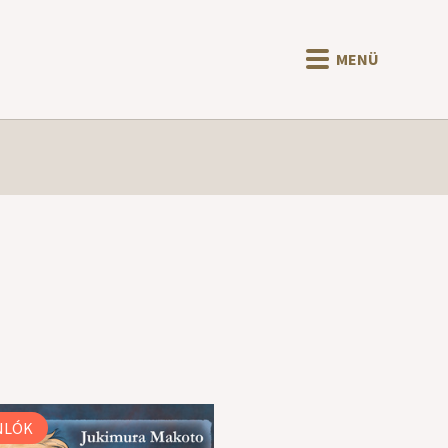
MENÜ
O
NLÓK