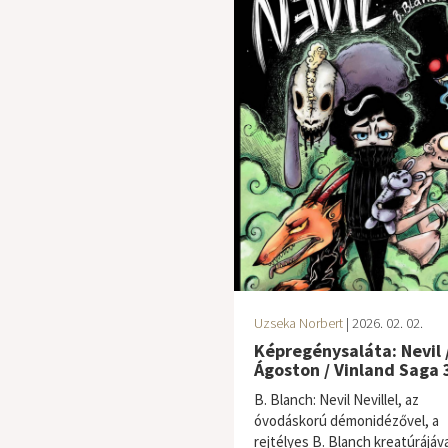
Uzseka Norbert
| 2026. 02. 02.
Képregénysaláta: Nevil 
Ágoston / Vinland Saga 
B. Blanch: Nevil Nevillel, az
óvodáskorú démonidézővel, a
rejtélyes B. Blanch kreatúrájáva