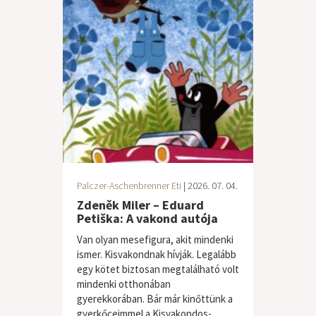
Palczer-Aschenbrenner Eti
| 2026. 07. 04.
Zdeněk Miler – Eduard
Petiška: A vakond autója
Van olyan mesefigura, akit mindenki
ismer. Kisvakondnak hívják. Legalább
egy kötet biztosan megtalálható volt
mindenki otthonában
gyerekkorában. Bár már kinőttünk a
gyerkőceimmel a Kisvakondos-