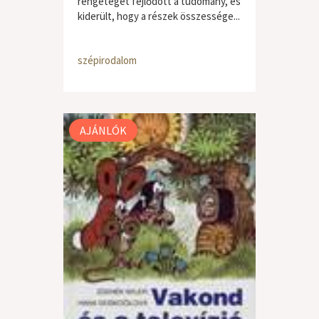
rengeteget fejlődött a tudomány, és
kiderült, hogy a részek összessége...
szépirodalom
AJÁNLÓK