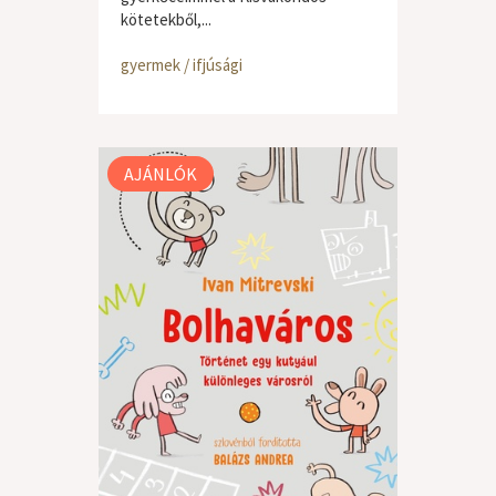
kötetekből,...
gyermek / ifjúsági
AJÁNLÓK