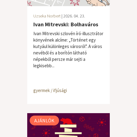
Uzseka Norbert
| 2026. 04. 23.
Ivan Mitrevski: Bolhaváros
Ivan Mitrevski szlovén író-illusztrátor
könyvének alcíme: „Történet egy
kutyául különleges városról”. A város
nevéből és a borítón látható
népekből persze már sejti a
legkisebb...
gyermek / ifjúsági
AJÁNLÓK