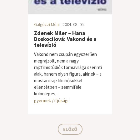
Galgóczi Móni
| 2004. 08. 05.
Zdenek Miler – Hana
Doskocilová: Vakond és a
televízió
Vakond nem csupán egyszerűen
megrajzolt, nem a nagy
rajzfilmstúdiók formavilága szerinti
alak, hanem olyan figura, akinek – a
mostani rajzfilmhősökkel
ellentétben – semmiféle
különleges,...
gyermek / ifjúsági
ELŐZŐ