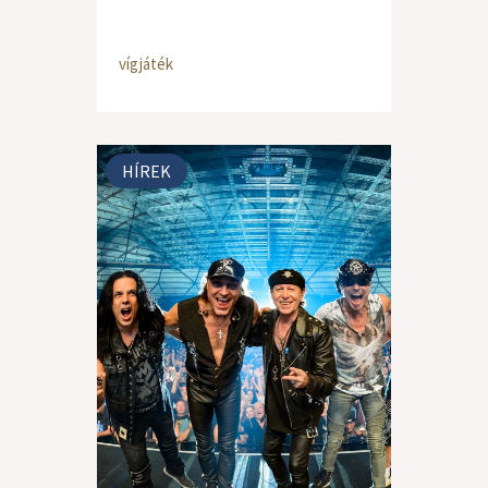
vígjáték
HÍREK