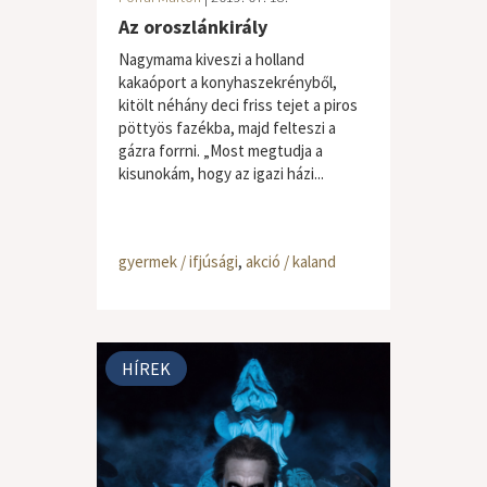
Az oroszlánkirály
Nagymama kiveszi a holland
kakaóport a konyhaszekrényből,
kitölt néhány deci friss tejet a piros
pöttyös fazékba, majd felteszi a
gázra forrni. „Most megtudja a
kisunokám, hogy az igazi házi...
gyermek / ifjúsági
,
akció / kaland
HÍREK