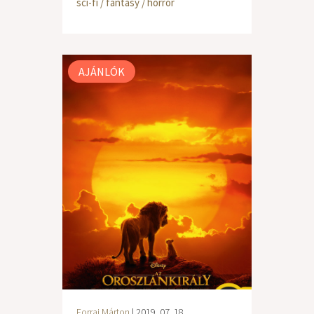
sci-fi / fantasy / horror
AJÁNLÓK
Forrai Márton
| 2019. 07. 18.