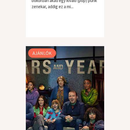
bokorban akad egy kiváló (pop) punk
zenekar, addig ez a mi...
AJÁNLÓK