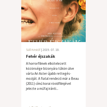
Süll Kristóf
| 2019. 07. 18.
Fehér éjszakák
A horrorfilmek elkötelezett
közönsége bizonyára tűkön ülve
várta Ari Aster újabb rettegés-
moziját. A fiatal rendező már a Beau
(2011) című korai rövidfilmjével
jelezte a műfaj iránti...