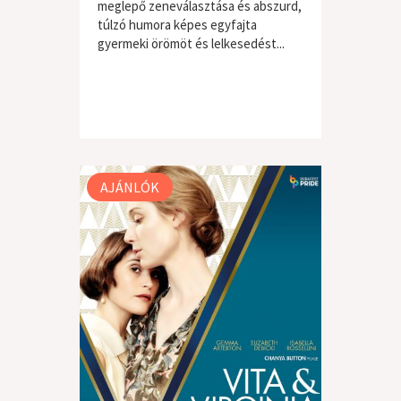
meglepő zeneválasztása és abszurd,
túlzó humora képes egyfajta
gyermeki örömöt és lelkesedést...
AJÁNLÓK