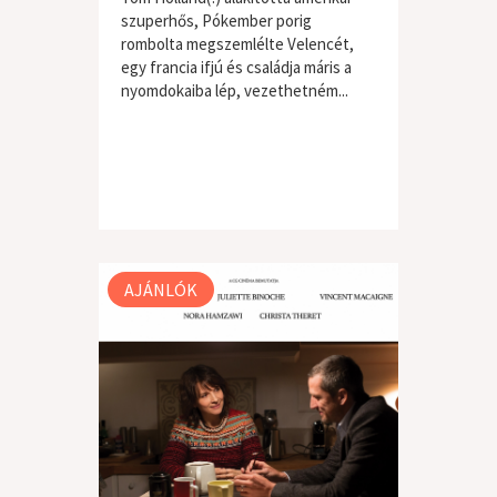
szuperhős, Pókember porig
rombolta megszemlélte Velencét,
egy francia ifjú és családja máris a
nyomdokaiba lép, vezethetném...
AJÁNLÓK