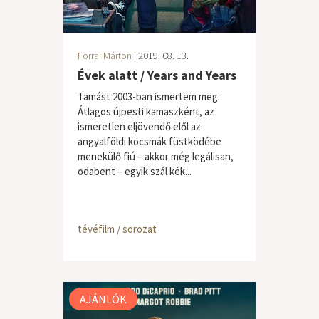
Forrai Márton
| 2019. 08. 13.
Évek alatt / Years and Years
Tamást 2003-ban ismertem meg.
Átlagos újpesti kamaszként, az
ismeretlen eljövendő elől az
angyalföldi kocsmák füstködébe
menekülő fiú – akkor még legálisan,
odabent – egyik szál kék...
tévéfilm / sorozat
AJÁNLÓK