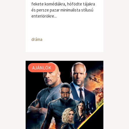
fekete komédiákra, hófödte tájakra
és persze pazar minimalista stílusú
enteriörökre...
dráma
AJÁNLÓK