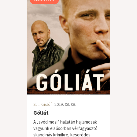
Süll Kristóf
| 2019. 08. 08.
Góliát
A „svéd mozi” hallatán hajlamosak
vagyunk elsősorban vérfagyasztó
skandináv krimikre, keserédes