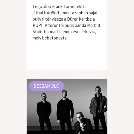
Legutóbb Frank Turner előtt
láthattuk őket, most azonban saját
bulival tér vissza a Dürer Kertbe a
PUP! A torontói punk banda Morbid
Stuff c. harmadik lemezével érkezik,
mely bebetonozta...
BESZÁMOLÓ