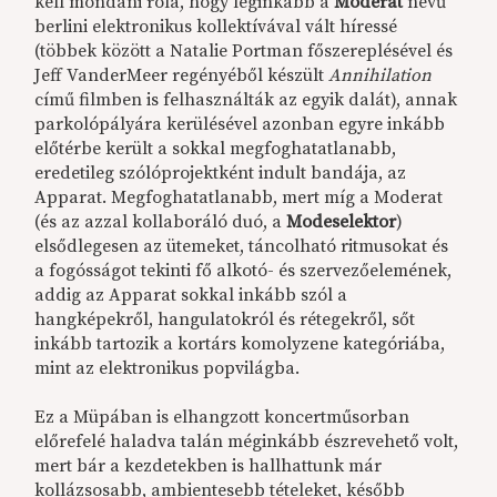
kell mondani róla, hogy leginkább a
Moderat
nevű
berlini elektronikus kollektívával vált híressé
(többek között a Natalie Portman főszereplésével és
Jeff VanderMeer regényéből készült
Annihilation
című filmben is felhasználták az egyik dalát), annak
parkolópályára kerülésével azonban egyre inkább
előtérbe került a sokkal megfoghatatlanabb,
eredetileg szólóprojektként indult bandája, az
Apparat. Megfoghatatlanabb, mert míg a Moderat
(és az azzal kollaboráló duó, a
Modeselektor
)
elsődlegesen az ütemeket, táncolható ritmusokat és
a fogósságot tekinti fő alkotó- és szervezőelemének,
addig az Apparat sokkal inkább szól a
hangképekről, hangulatokról és rétegekről, sőt
inkább tartozik a kortárs komolyzene kategóriába,
mint az elektronikus popvilágba.
Ez a Müpában is elhangzott koncertműsorban
előrefelé haladva talán méginkább észrevehető volt,
mert bár a kezdetekben is hallhattunk már
kollázsosabb, ambientesebb tételeket, később