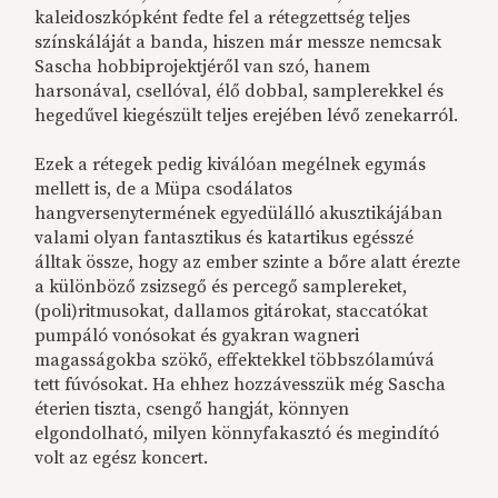
kaleidoszkópként fedte fel a rétegzettség teljes
színskáláját a banda, hiszen már messze nemcsak
Sascha hobbiprojektjéről van szó, hanem
harsonával, csellóval, élő dobbal, samplerekkel és
hegedűvel kiegészült teljes erejében lévő zenekarról.
Ezek a rétegek pedig kiválóan megélnek egymás
mellett is, de a Müpa csodálatos
hangversenytermének egyedülálló akusztikájában
valami olyan fantasztikus és katartikus egésszé
álltak össze, hogy az ember szinte a bőre alatt érezte
a különböző zsizsegő és percegő samplereket,
(poli)ritmusokat, dallamos gitárokat, staccatókat
pumpáló vonósokat és gyakran wagneri
magasságokba szökő, effektekkel többszólamúvá
tett fúvósokat. Ha ehhez hozzávesszük még Sascha
éterien tiszta, csengő hangját, könnyen
elgondolható, milyen könnyfakasztó és megindító
volt az egész koncert.