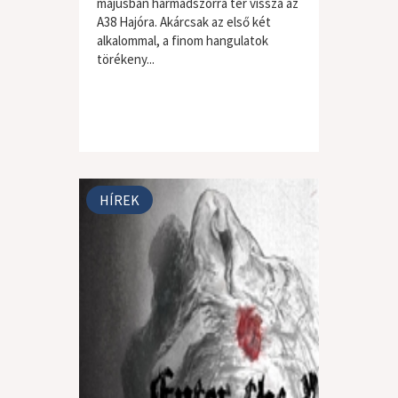
májusban harmadszorra tér vissza az
A38 Hajóra. Akárcsak az első két
alkalommal, a finom hangulatok
törékeny...
HÍREK