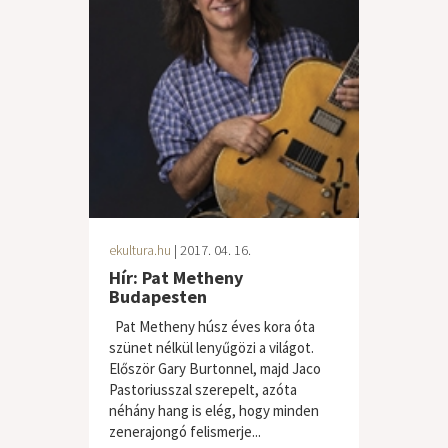
ekultura.hu
| 2017. 04. 16.
Hír: Pat Metheny
Budapesten
Pat Metheny húsz éves kora óta
szünet nélkül lenyűgözi a világot.
Először Gary Burtonnel, majd Jaco
Pastoriusszal szerepelt, azóta
néhány hang is elég, hogy minden
zenerajongó felismerje...