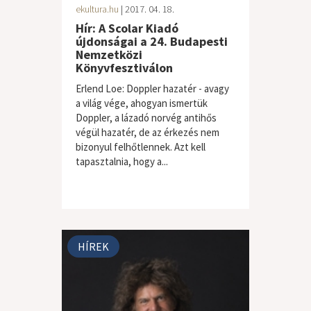
ekultura.hu
| 2017. 04. 18.
Hír: A Scolar Kiadó
újdonságai a 24. Budapesti
Nemzetközi
Könyvfesztiválon
Erlend Loe: Doppler hazatér - avagy
a világ vége, ahogyan ismertük
Doppler, a lázadó norvég antihős
végül hazatér, de az érkezés nem
bizonyul felhőtlennek. Azt kell
tapasztalnia, hogy a...
HÍREK