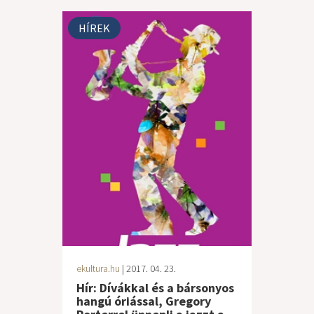
HÍREK
ekultura.hu
| 2017. 04. 23.
Hír: Dívákkal és a bársonyos
hangú óriással, Gregory