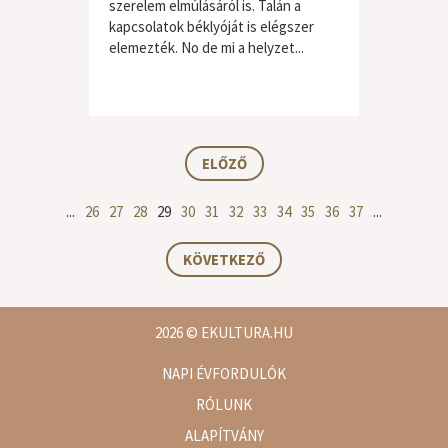
szerelem elmúlásáról is. Talán a
kapcsolatok béklyóját is elégszer
elemezték. No de mi a helyzet...
ELŐZŐ
...
26
27
28
29
30
31
32
33
34
35
36
37
...
KÖVETKEZŐ
2026
© EKULTURA.HU
NAPI ÉVFORDULÓK
RÓLUNK
ALAPÍTVÁNY