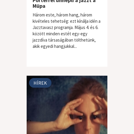
Porterrel ünnepli a jazzt a
Müpa
Három este, három hang, három
kivételes tehetség: ezt kínálja idén a
Jazztavasz programja. Május 4. és 6.
között minden estét egy-egy
jazzdíva társaságában tölthetünk,
akik egyedi hangjukkal...
HÍREK