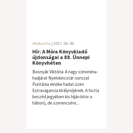
ekultura.hu
| 2017. 06. 06.
Hír: A Móra Könyvkiadó
újdonságai a 88. Ünnepi
Könyvhéten
Bosnyák Viktória: A nagy szinonima-
hadjárat Nyelvkincstár-sorozat
Puritánia elnöke hadat üzen
Extravagancia királynőjének. A tiszta
beszéd jegyében kis híján kitör a
háború, de szerencsére...