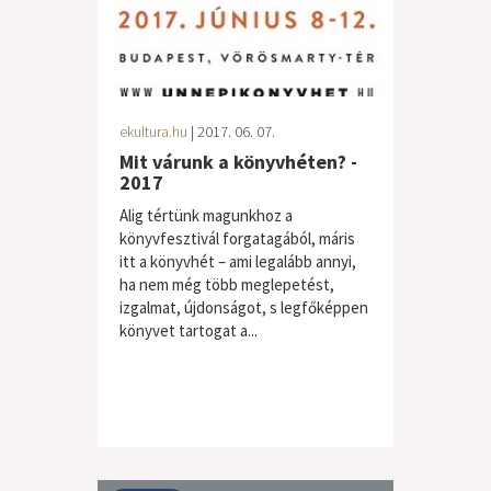
ekultura.hu
| 2017. 06. 07.
Mit várunk a könyvhéten? -
2017
Alig tértünk magunkhoz a
könyvfesztivál forgatagából, máris
itt a könyvhét – ami legalább annyi,
ha nem még több meglepetést,
izgalmat, újdonságot, s legfőképpen
könyvet tartogat a...