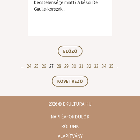
becstelensége miatt? A késői De
Gaulle-korszak...
ELŐZŐ
...
24
25
26
27
28
29
30
31
32
33
34
35
...
KÖVETKEZŐ
2026
© EKULTURA.HU
NAPI ÉVFORDULÓK
RÓLUNK
ALAPÍTVÁNY