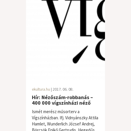
ekultura.hu
| 2017. 06. 08.
Hír: Nézőszám-robbanás –
400 000 vígszínházi néző
Ismét merész műsorterv a
Vígszínházban. Ifj. Vidnyánszky Attila
Hamlet, Wunderlich József Andrej,
Börcsök Enikő Gertrudis, Hegedűs