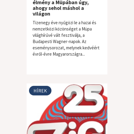
élmény a Müpában úgy,
ahogy sehol máshol a
világon
Tizenegy éve nyűgözi le a hazai és
nemzetközi közönséget a Müpa
világhírűvé vált fesztiválja, a
Budapesti Wagner-napok. Az
eseménysorozat, melynek kedvéért
évről-évre Magyarországra...
HÍREK