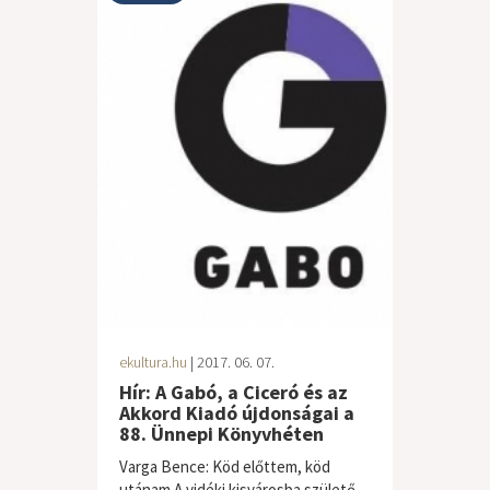
ekultura.hu
| 2017. 06. 07.
Hír: A Gabó, a Ciceró és az
Akkord Kiadó újdonságai a
88. Ünnepi Könyvhéten
Varga Bence: Köd előttem, köd
utánam A vidéki kisvárosba születő