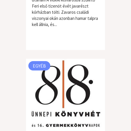
Feri első tizenöt évét javarészt
kórházban tölti. Zavaros családi
viszonyai okán azonban hamar talpra
kell állnia, és...
EGYÉB