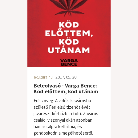
ekultura.hu
| 2017. 05. 30.
Beleolvasó - Varga Bence:
Köd előttem, köd utánam
Fülszöveg: A vidéki kisvárosba
születő Feri első tizenöt évét
javarészt kórházban tölti. Zavaros
családi viszonyai okán azonban
hamar talpra kell állnia, és
gondoskodnia megélhetéséről.