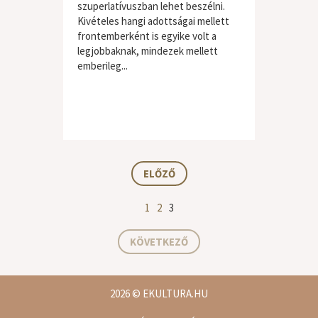
szuperlatívuszban lehet beszélni.
Kivételes hangi adottságai mellett
frontemberként is egyike volt a
legjobbaknak, mindezek mellett
emberileg...
ELŐZŐ
1
2
3
KÖVETKEZŐ
2026
© EKULTURA.HU