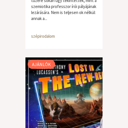
tüzére sokan úgy tekintettek, mint a
szemiotika professzor írói pályájának
lezárására. Nem is teljesen ok nélkül:
annak a...
szépirodalom
AJÁNLÓK