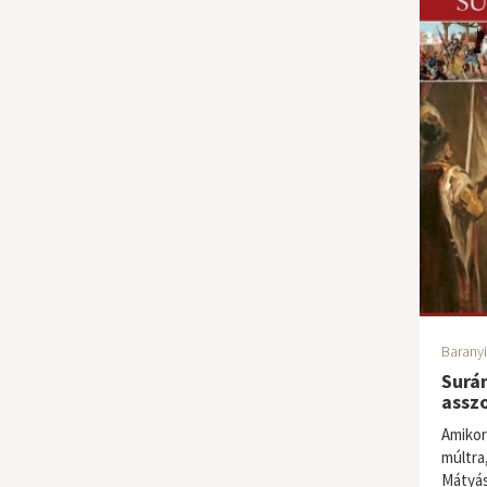
Baranyi
Surán
assz
Amikor
múltra
Mátyás 