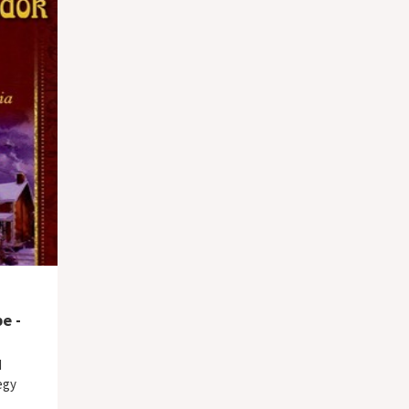
e -
d
egy