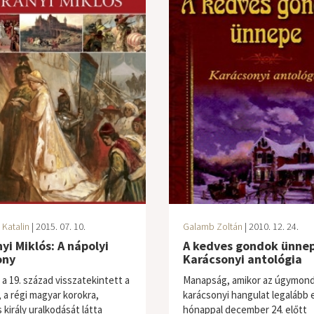
 Katalin
| 2015. 07. 10.
Galamb Zoltán
| 2010. 12. 24.
yi Miklós: A nápolyi
A kedves gondok ünnep
ony
Karácsonyi antológia
 a 19. század visszatekintett a
Manapság, amikor az úgymon
, a régi magyar korokra,
karácsonyi hangulat legalább 
király uralkodását látta
hónappal december 24. előtt