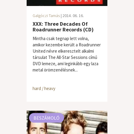
Galgóczi Tamás
| 2014. 06. 16.
XXX: Three Decades Of
Roadrunner Records (CD)
Mintha csak tegnap lett volna,
amikor kezembe került a Roadrunner
United névre elkeresztelt alkalmi
társulat The All-Star Sessions című
DVD lemeze, ami leginkább egy laza
metal örömzenélésnek...
hard / heavy
BESZÁMOLÓ