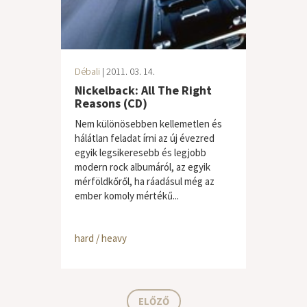
Débali
| 2011. 03. 14.
Nickelback: All The Right
Reasons (CD)
Nem különösebben kellemetlen és
hálátlan feladat írni az új évezred
egyik legsikeresebb és legjobb
modern rock albumáról, az egyik
mérföldkőről, ha ráadásul még az
ember komoly mértékű...
hard / heavy
ELŐZŐ