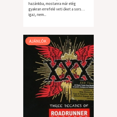
hazánkba, mostanra már elég
gyakran errefelé veti őket a sors…
igaz, nem...
rock
AJÁNLÓK