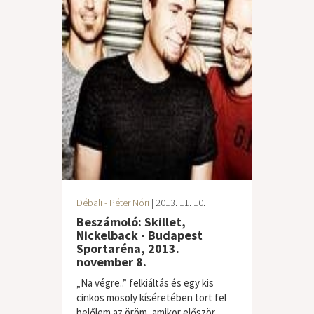
Débali - Péter Nóri
| 2013. 11. 10.
Beszámoló: Skillet,
Nickelback - Budapest
Sportaréna, 2013.
november 8.
„Na végre..” felkiáltás és egy kis
cinkos mosoly kíséretében tört fel
belőlem az öröm, amikor először