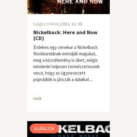
Galgóczi Móni
| 2011. 12. 30.
Nickelback: Here and Now
(CD)
Érdekes egy zenekar a Nickelback.
Rockbandának mondják magukat,
meg a közvélemény is őket, mégis
mindenki teljesen természetesnek
veszi, hogy az úgynevezett
poprádiók is játszák a dalaikat....
rock
AJÁNLÓK