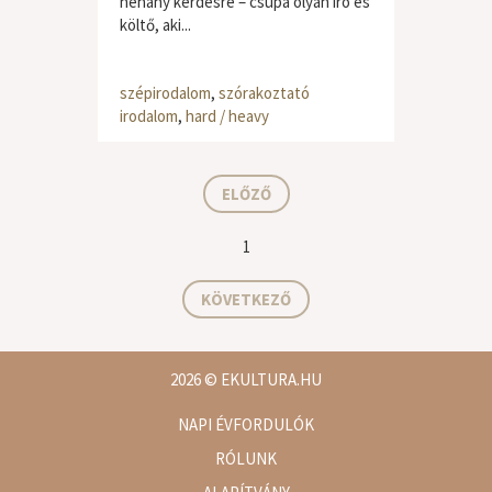
néhány kérdésre – csupa olyan író és
költő, aki...
szépirodalom
,
szórakoztató
irodalom
,
hard / heavy
ELŐZŐ
1
KÖVETKEZŐ
2026
© EKULTURA.HU
NAPI ÉVFORDULÓK
RÓLUNK