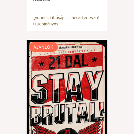
gyermek / ifjúsági
,
ismeretterjesztő
/ tudományos
AJÁNLÓK