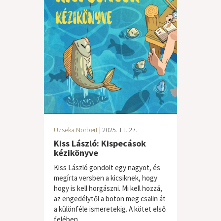
Uzseka Norbert
| 2025. 11. 27.
Kiss László: Kispecások
kézikönyve
Kiss László gondolt egy nagyot, és
megírta versben a kicsiknek, hogy
hogy is kell horgászni. Mi kell hozzá,
az engedélytől a boton meg csalin át
a különféle ismeretekig. A kötet első
felében...