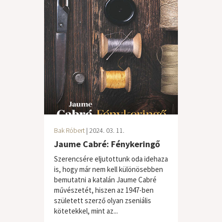
Bak Róbert
| 2024. 03. 11.
Jaume Cabré: Fénykeringő
Szerencsére eljutottunk oda idehaza
is, hogy már nem kell különösebben
bemutatni a katalán Jaume Cabré
művészetét, hiszen az 1947-ben
született szerző olyan zseniális
kötetekkel, mint az...