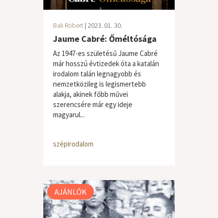
Bak Róbert
| 2023. 01. 30.
Jaume Cabré: Őméltósága
Az 1947-es születésű Jaume Cabré
már hosszú évtizedek óta a katalán
irodalom talán legnagyobb és
nemzetközileg is legismertebb
alakja, akinek főbb művei
szerencsére már egy ideje
magyarul...
szépirodalom
AJÁNLÓK