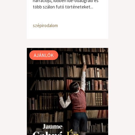
narrációjú, időben ide-odaugráló és
több szálon futó történeteket...
szépirodalom
AJÁNLÓK