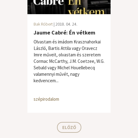
Bak Róbert
| 2018. 04. 24.
Jaume Cabré: Én vétkem
Olvastam és imádom Krasznahorkai
László, Bartis Attila vagy Oravecz
Imre műveit, olvastam és szeretem
Cormac McCarthy, J.M. Coetzee, W.G.
Sebald vagy Michel Houellebecq
valamennyi művét, nagy
kedvencem...
szépirodalom
ELŐZŐ