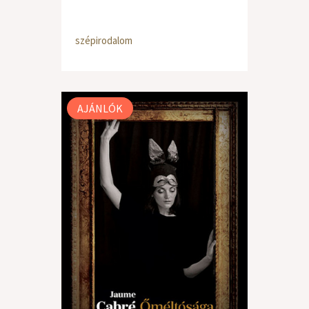
szépirodalom
AJÁNLÓK