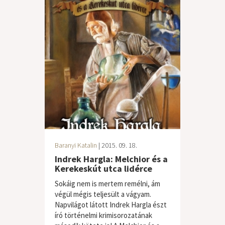
Baranyi Katalin
| 2015. 09. 18.
Indrek Hargla: Melchior és a
Kerekeskút utca lidérce
Sokáig nem is mertem remélni, ám
végül mégis teljesült a vágyam.
Napvilágot látott Indrek Hargla észt
író történelmi krimisorozatának