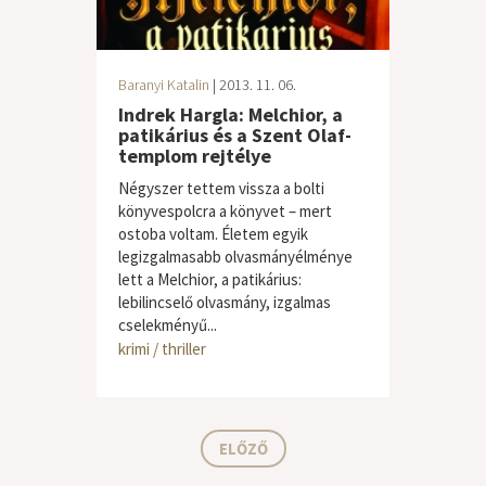
Baranyi Katalin
| 2013. 11. 06.
Indrek Hargla: Melchior, a
patikárius és a Szent Olaf-
templom rejtélye
Négyszer tettem vissza a bolti
könyvespolcra a könyvet – mert
ostoba voltam. Életem egyik
legizgalmasabb olvasmányélménye
lett a Melchior, a patikárius:
lebilincselő olvasmány, izgalmas
cselekményű...
krimi / thriller
ELŐZŐ