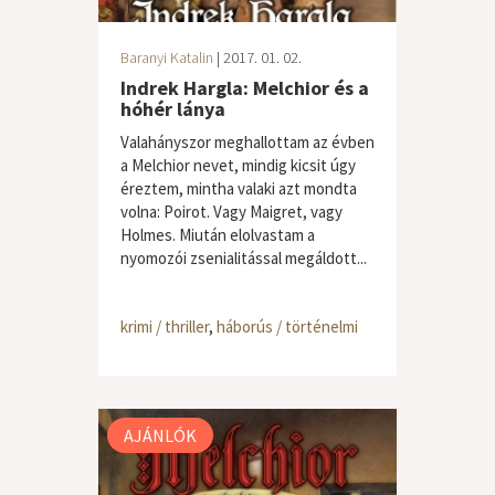
Baranyi Katalin
| 2017. 01. 02.
Indrek Hargla: Melchior és a
hóhér lánya
Valahányszor meghallottam az évben
a Melchior nevet, mindig kicsit úgy
éreztem, mintha valaki azt mondta
volna: Poirot. Vagy Maigret, vagy
Holmes. Miután elolvastam a
nyomozói zsenialitással megáldott...
krimi / thriller
,
háborús / történelmi
AJÁNLÓK