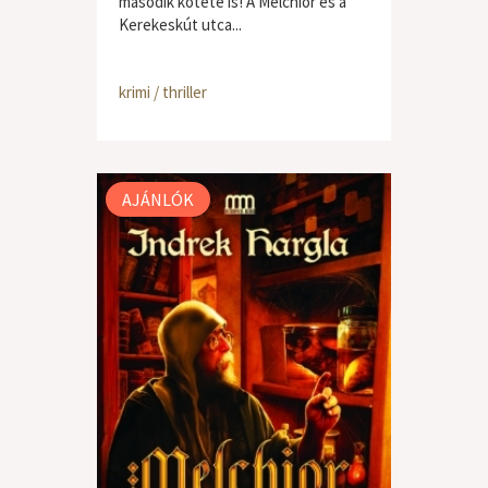
második kötete is! A Melchior és a
Kerekeskút utca...
krimi / thriller
AJÁNLÓK