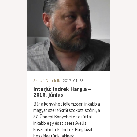
Szabó Dominik
| 2017. 04. 23.
Interjú: Indrek Hargla –
2016. június
Bár a könyvhét jellemzően inkább a
magyar szerzőkről szokott szólni, a
87. Ünnepi Könyvhetet ezúttal
inkább egy észt szerzővel is
köszöntöttük. Indrek Harglával
beszélgetünk, akinek...