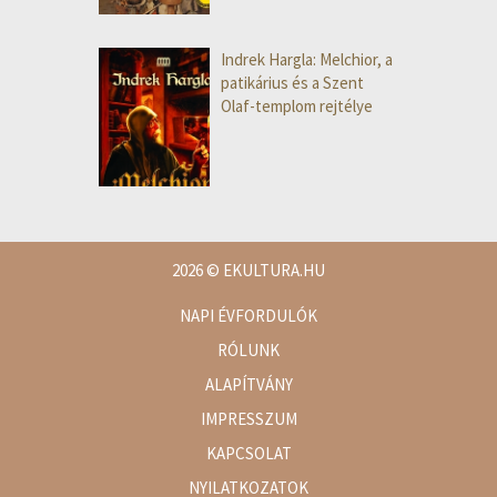
Indrek Hargla: Melchior, a
patikárius és a Szent
Olaf-templom rejtélye
2026
© EKULTURA.HU
NAPI ÉVFORDULÓK
RÓLUNK
ALAPÍTVÁNY
IMPRESSZUM
KAPCSOLAT
NYILATKOZATOK