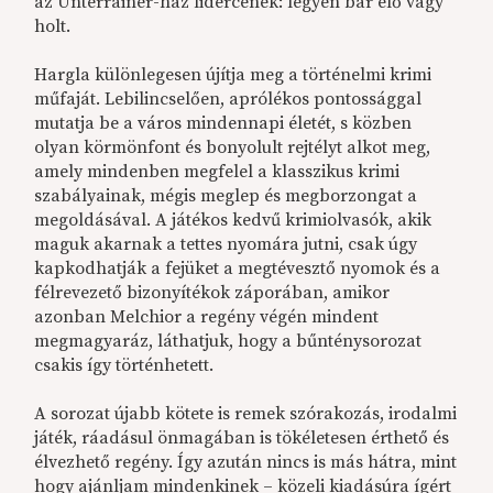
az Unterrainer-ház lidércének: legyen bár élő vagy
holt.
Hargla különlegesen újítja meg a történelmi krimi
műfaját. Lebilincselően, aprólékos pontossággal
mutatja be a város mindennapi életét, s közben
olyan körmönfont és bonyolult rejtélyt alkot meg,
amely mindenben megfelel a klasszikus krimi
szabályainak, mégis meglep és megborzongat a
megoldásával. A játékos kedvű krimiolvasók, akik
maguk akarnak a tettes nyomára jutni, csak úgy
kapkodhatják a fejüket a megtévesztő nyomok és a
félrevezető bizonyítékok záporában, amikor
azonban Melchior a regény végén mindent
megmagyaráz, láthatjuk, hogy a bűnténysorozat
csakis így történhetett.
A sorozat újabb kötete is remek szórakozás, irodalmi
játék, ráadásul önmagában is tökéletesen érthető és
élvezhető regény. Így azután nincs is más hátra, mint
hogy ajánljam mindenkinek – közeli kiadásúra ígért