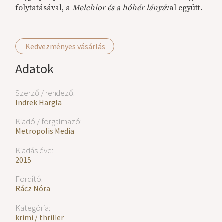
folytatásával, a
Melchior és a hóhér lányá
val együtt.
Kedvezményes vásárlás
Adatok
Szerző / rendező:
Indrek Hargla
Kiadó / forgalmazó:
Metropolis Media
Kiadás éve:
2015
Fordító:
Rácz Nóra
Kategória:
krimi / thriller