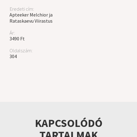
Eredeti cím:
Apteeker Melchior ja
Rataskaevu Viirastus
Ár:
3490 Ft
Oldalszám:
304
KAPCSOLÓDÓ
TARTALMAK