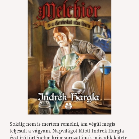
Sokáig nem is mertem remélni, ám végül mégis
teljesült a vágyam. Napvilágot látott Indrek Hargla
észt író történelmi krimisorozatának második kötete