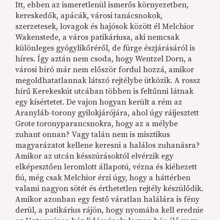
Itt, ebben az ismeretlenül ismerős környezetben,
kereskedők, apácák, városi tanácsnokok,
szerzetesek, lovagok és hajósok között él Melchior
Wakenstede, a város patikáriusa, aki nemcsak
különleges gyógylikőréről, de fürge észjárásáról is
híres. Így aztán nem csoda, hogy Wentzel Dorn, a
városi bíró már nem először fordul hozzá, amikor
megoldhatatlannak látszó rejtélybe ütközik. A rossz
hírű Kerekeskút utcában többen is feltűnni látnak
egy kísértetet. De vajon hogyan került a rém az
Aranyláb-torony gyilokjárójára, ahol úgy ráijesztett
Grote toronyparancsnokra, hogy az a mélybe
zuhant onnan? Vagy talán nem is misztikus
magyarázatot kellene keresni a halálos zuhanásra?
Amikor az utcán késszúrásoktól elvérzik egy
elképesztően leromlott állapotú, vézna és kiéhezett
fiú, még csak Melchior érzi úgy, hogy a háttérben
valami nagyon sötét és érthetetlen rejtély készülődik.
Amikor azonban egy festő váratlan halálára is fény
derül, a patikárius rájön, hogy nyomába kell erednie