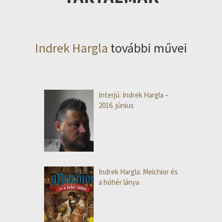
Indrek Hargla
további művei
Interjú: Indrek Hargla –
2016. június
Indrek Hargla: Melchior és
a hóhér lánya