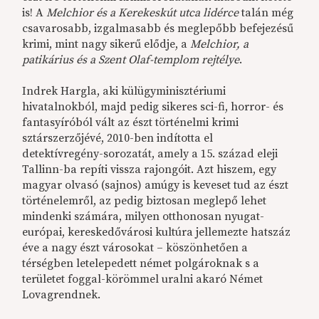
is! A
Melchior és a Kerekeskút utca lidérce
talán még
csavarosabb, izgalmasabb és meglepőbb befejezésű
krimi, mint nagy sikerű elődje, a
Melchior, a
patikárius és a Szent Olaf-templom rejtélye
.
Indrek Hargla, aki külügyminisztériumi
hivatalnokból, majd pedig sikeres sci-fi, horror- és
fantasyíróból vált az észt történelmi krimi
sztárszerzőjévé, 2010-ben indította el
detektívregény-sorozatát, amely a 15. század eleji
Tallinn-ba repíti vissza rajongóit. Azt hiszem, egy
magyar olvasó (sajnos) amúgy is keveset tud az észt
történelemről, az pedig biztosan meglepő lehet
mindenki számára, milyen otthonosan nyugat-
európai, kereskedővárosi kultúra jellemezte hatszáz
éve a nagy észt városokat – köszönhetően a
térségben letelepedett német polgároknak s a
területet foggal-körömmel uralni akaró Német
Lovagrendnek.