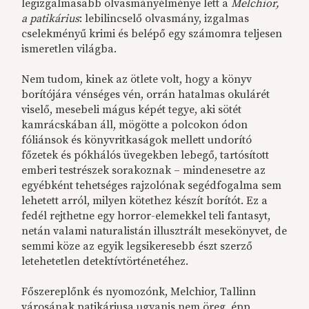
legizgalmasabb olvasmányélménye lett a
Melchior,
a patikárius
: lebilincselő olvasmány, izgalmas
cselekményű krimi és belépő egy számomra teljesen
ismeretlen világba.
Nem tudom, kinek az ötlete volt, hogy a könyv
borítójára vénséges vén, orrán hatalmas okulárét
viselő, mesebeli mágus képét tegye, aki sötét
kamrácskában áll, mögötte a polcokon ódon
fóliánsok és könyvritkaságok mellett undorító
főzetek és pókhálós üvegekben lebegő, tartósított
emberi testrészek sorakoznak – mindenesetre az
egyébként tehetséges rajzolónak segédfogalma sem
lehetett arról, milyen kötethez készít borítót. Ez a
fedél rejthetne egy horror-elemekkel teli fantasyt,
netán valami naturalistán illusztrált mesekönyvet, de
semmi köze az egyik legsikeresebb észt szerző
letehetetlen detektívtörténetéhez.
Főszereplőnk és nyomozónk, Melchior, Tallinn
városának patikáriusa ugyanis nem öreg, épp