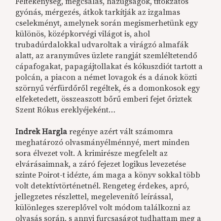
Féltékenység, megcsalás, hazugságok, titokzatos
gyónás, mérgezés, átkok tarkítják az izgalmas
cselekményt, amelynek során megismerhetünk egy
különös, középkorvégi világot is, ahol
trubadúrdalokkal udvaroltak a virágzó almafák
alatt, az aranyműves üzlete rangját szemléltetendő
cápafogakat, papagájtollakat és kókuszdiót tartott a
polcán, a piacon a német lovagok és a dánok közti
szörnyű vérfürdőről regéltek, és a domonkosok egy
elfeketedett, összeaszott bőrű emberi fejet őriztek
Szent Rókus ereklyéjeként…
Indrek Hargla
regénye azért vált számomra
meghatározó olvasmányélménnyé, mert minden
sora élvezet volt. A krimirésze megfelelt az
elvárásaimnak, a záró fejezet logikus levezetése
szinte Poirot-t idézte, ám maga a könyv sokkal több
volt detektívtörténetnél. Rengeteg érdekes, apró,
jellegzetes részlettel, megelevenítő leírással,
különleges szereplővel volt módom találkozni az
olvasás során, s annyi furcsaságot tudhattam meg a