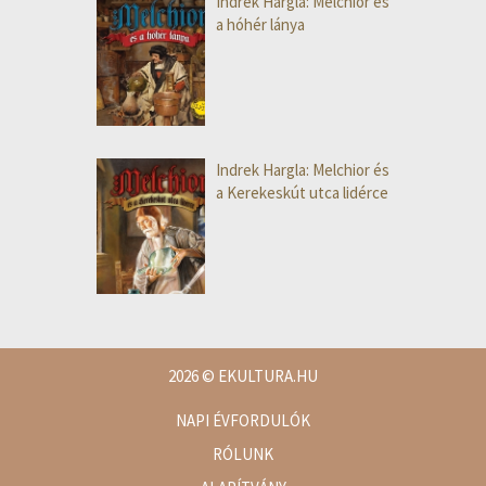
Indrek Hargla: Melchior és
a hóhér lánya
Indrek Hargla: Melchior és
a Kerekeskút utca lidérce
2026
© EKULTURA.HU
NAPI ÉVFORDULÓK
RÓLUNK