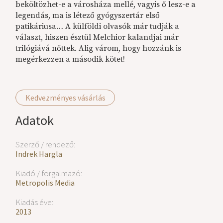
beköltözhet-e a városháza mellé, vagyis ő lesz-e a
legendás, ma is létező gyógyszertár első
patikáriusa… A külföldi olvasók már tudják a
választ, hiszen észtül Melchior kalandjai már
trilógiává nőttek. Alig várom, hogy hozzánk is
megérkezzen a második kötet!
Kedvezményes vásárlás
Adatok
Szerző / rendező:
Indrek Hargla
Kiadó / forgalmazó:
Metropolis Media
Kiadás éve:
2013