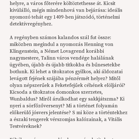
helyre, a város főterére költöztethesse át. Kicsit
kívülálló, mégis mindenhová van bejárása: ideális
nyomozó tehát egy 1409-ben játszódó, történelmi
detektívregényhez.
A regényben számos kalandos szál fut össze:
miközben megindul a nyomozás Henning von
Klingenstein, a Német Lovagrend korábbi
nagymestere, Talinn város vendége halálának
ügyében, újabb és újabb titkokba és bűnesetekbe
botlunk. Ki lehet a titokzatos gyilkos, aki áldozatai
levágott fejének szájába pénzérmét helyez? Mitől
olyan népszerűek a Feketefejűek céhének elöljárói?
Kicsoda a titokzatos domonkos szerzetes,
Wunbaldus? Miről árulkodhat egy sakkjátszma? Ki
nyeri a sörfőzőversenyt? Mi a történet folyamán
előkerülő jósvers jelentése? S mi köze a történtekhez
a északi tengerek vérszomjas kalózainak, a Vitális
Testvéreknek?