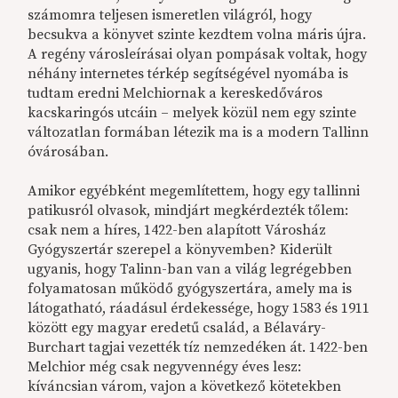
számomra teljesen ismeretlen világról, hogy
becsukva a könyvet szinte kezdtem volna máris újra.
A regény városleírásai olyan pompásak voltak, hogy
néhány internetes térkép segítségével nyomába is
tudtam eredni Melchiornak a kereskedőváros
kacskaringós utcáin – melyek közül nem egy szinte
változatlan formában létezik ma is a modern Tallinn
óvárosában.
Amikor egyébként megemlítettem, hogy egy tallinni
patikusról olvasok, mindjárt megkérdezték tőlem:
csak nem a híres, 1422-ben alapított Városház
Gyógyszertár szerepel a könyvemben? Kiderült
ugyanis, hogy Talinn-ban van a világ legrégebben
folyamatosan működő gyógyszertára, amely ma is
látogatható, ráadásul érdekessége, hogy 1583 és 1911
között egy magyar eredetű család, a Bélaváry-
Burchart tagjai vezették tíz nemzedéken át. 1422-ben
Melchior még csak negyvennégy éves lesz:
kíváncsian várom, vajon a következő kötetekben