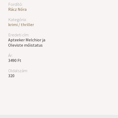
Fordító:
Rácz Nóra
Kategória:
krimi / thriller
Eredeti cím:
Apteeker Melchior ja
Oleviste mőistatus
Ár:
3490 Ft
Oldalszám:
320