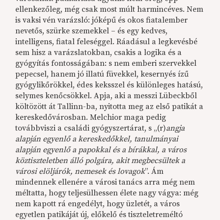
ellenkezőleg, még csak most múlt harmincéves. Nem
is vaksi vén varázsló: jóképű és okos fiatalember
nevetős, szürke szemekkel – és egy kedves,
intelligens, fiatal feleséggel. Ráadásul a legkevésbé
sem hisz a varázslatokban, csakis a logika és a
gyógyítás fontosságában: s nem emberi szervekkel
pepecsel, hanem jó illatú füvekkel, kesernyés ízű
gyógylikőrökkel, édes keksszel és különleges hatású,
selymes kenőcsökkel. Apja, aki a messzi Lübeckből
költözött át Tallinn-ba, nyitotta meg az első patikát a
kereskedővárosban. Melchior maga pedig
továbbviszi a családi gyógyszertárat, s „(r)
angja
alapján egyenlő a kereskedőkkel, tanulmányai
alapján egyenlő a papokkal és a bírákkal, a város
köztiszteletben álló polgára, akit megbecsültek a
városi elöljárók, nemesek és lovagok
”. Ám
mindennek ellenére a városi tanács arra még nem
méltatta, hogy teljesülhessen élete nagy vágya: még
nem kapott rá engedélyt, hogy üzletét, a város
egyetlen patikáját új, előkelő és tiszteletreméltó