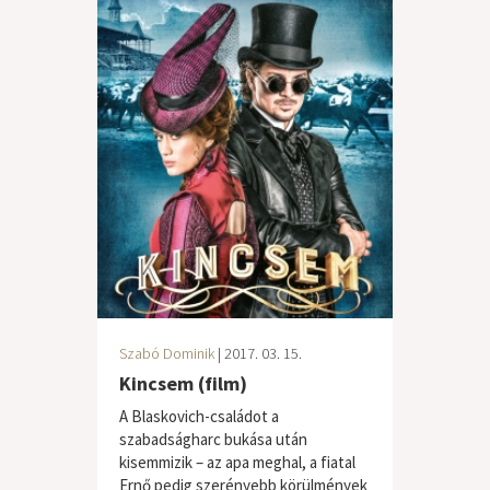
Szabó Dominik
| 2017. 03. 15.
Kincsem (film)
A Blaskovich-családot a
szabadságharc bukása után
kisemmizik – az apa meghal, a fiatal
Ernő pedig szerényebb körülmények