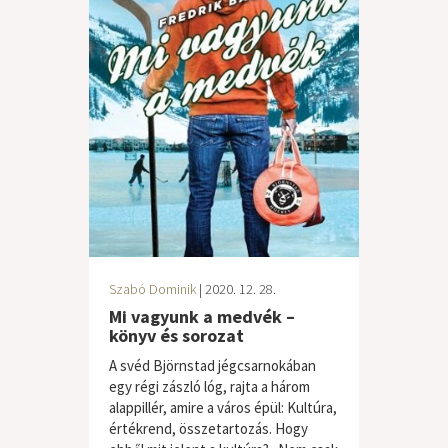
Szabó Dominik
| 2020. 12. 28.
Mi vagyunk a medvék –
könyv és sorozat
A svéd Björnstad jégcsarnokában
egy régi zászló lóg, rajta a három
alappillér, amire a város épül: Kultúra,
értékrend, összetartozás. Hogy