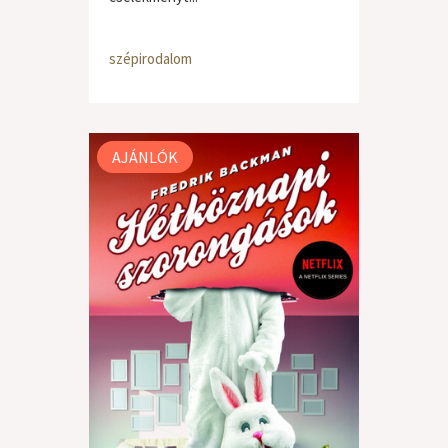
szépirodalom
AJÁNLÓK