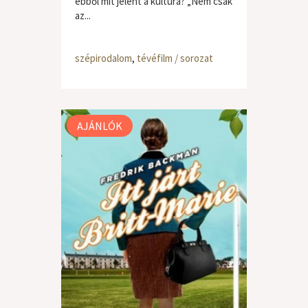
ebből mit jelent a kultúra? „Nem csak
az...
szépirodalom
,
tévéfilm / sorozat
AJÁNLÓK