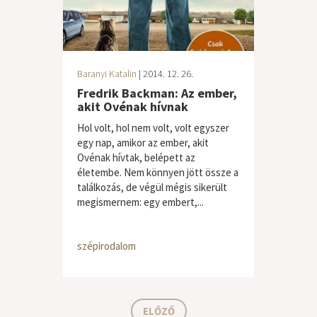
Baranyi Katalin
| 2014. 12. 26.
Fredrik Backman: Az ember,
akit Ovénak hívnak
Hol volt, hol nem volt, volt egyszer
egy nap, amikor az ember, akit
Ovénak hívtak, belépett az
életembe. Nem könnyen jött össze a
találkozás, de végül mégis sikerült
megismernem: egy embert,...
szépirodalom
ELŐZŐ