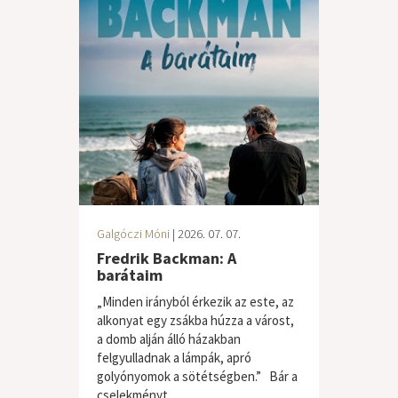
Galgóczi Móni
| 2026. 07. 07.
Fredrik Backman: A
barátaim
„Minden irányból érkezik az este, az
alkonyat egy zsákba húzza a várost,
a domb alján álló házakban
felgyulladnak a lámpák, apró
golyónyomok a sötétségben.” Bár a
cselekményt...