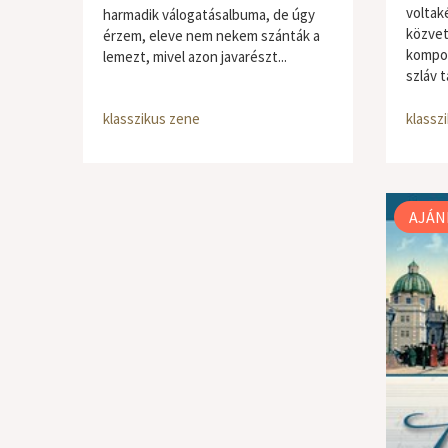
voltaké
harmadik válogatásalbuma, de úgy
közvet
érzem, eleve nem nekem szánták a
kompon
lemezt, mivel azon javarészt...
szláv t
klasszikus zene
klassz
AJÁN