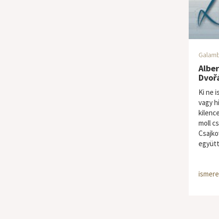
Galamb
Albe
Dvoř
Ki ne 
vagy hí
kilence
moll c
Csajko
együtt.
ismere