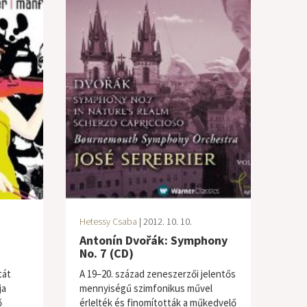
Hetessy Csaba
| 2012. 10. 10.
Antonín Dvořák: Symphony
No. 7 (CD)
tát
A 19–20. század zeneszerzői jelentős
ja
mennyiségű szimfonikus művel
ő
érlelték és finomították a műkedvelő