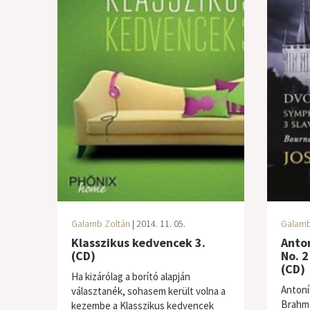
Galamb Zoltán
| 2014. 11. 05.
Galamb
Klasszikus kedvencek 3.
Anto
(CD)
No. 2
(CD)
Ha kizárólag a borító alapján
Antoní
választanék, sohasem került volna a
Brahms
kezembe a Klasszikus kedvencek