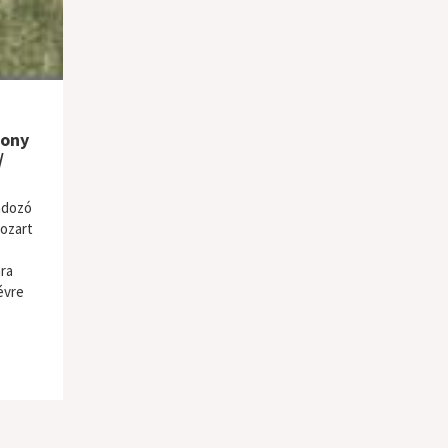
hony
/
adozó
Mozart
ra
évre