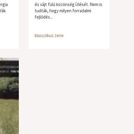
rgia
és vájt fülű közönség ízlését. Nem is
řák
tudták, hogy milyen forradalmi
fejlődés...
klasszikus zene