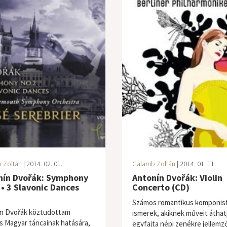
 Zoltán
| 2014. 02. 01.
Galamb Zoltán
| 2014. 01. 11.
nín Dvořák: Symphony
Antonín Dvořák: Violin
 • 3 Slavonic Dances
Concerto (CD)
Számos romantikus komponis
n Dvořák köztudottam
ismerek, akiknek műveit áthat
 Magyar táncainak hatására,
egyfajta népi zenékre jellemz