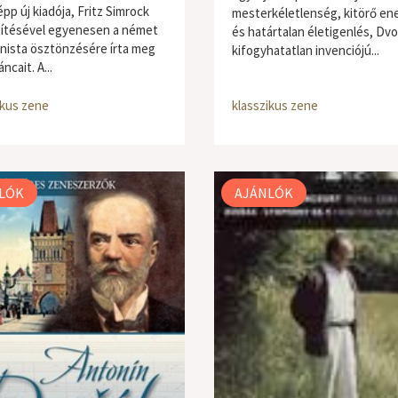
pp új kiadója, Fritz Simrock
mesterkéletlenség, kitörő ene
ítésével egyenesen a német
és határtalan életigenlés, Dvo
ista ösztönzésére írta meg
kifogyhatatlan invenciójú...
áncait. A...
ikus zene
klasszikus zene
LÓK
AJÁNLÓK