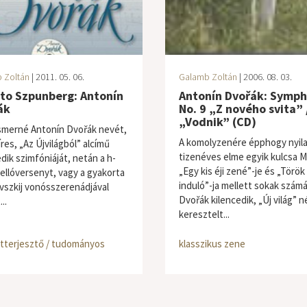
 Zoltán
| 2011. 05. 06.
Galamb Zoltán
| 2006. 08. 03.
rto Szpunberg: Antonín
Antonín Dvořák: Symp
ák
No. 9 „Z nového svita” 
„Vodnik” (CD)
ismerné Antonín Dvořák nevét,
A komolyzenére épphogy nyil
res, „Az Újvilágból” alcímű
tizenéves elme egyik kulcsa 
dik szimfóniáját, netán a h-
„Egy kis éji zené”-je és „Török
sellóversenyt, vagy a gyakorta
induló”-ja mellett sokak számá
vszkij vonósszerenádjával
Dvořák kilencedik, „Új világ” n
..
keresztelt...
tterjesztő / tudományos
klasszikus zene