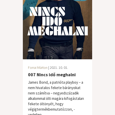
Forrai Márton
| 2021. 10. 01.
007 Nincs idő meghalni
James Bond, a patrióta playboy – a
nem hivatalos fekete bárányokat
nem számítva – negyedszázadik
alkalommal ölti magára kifogástalan
fekete öltönyét, hogy
végigtermékbemutatózzon, -
vedeljen,...