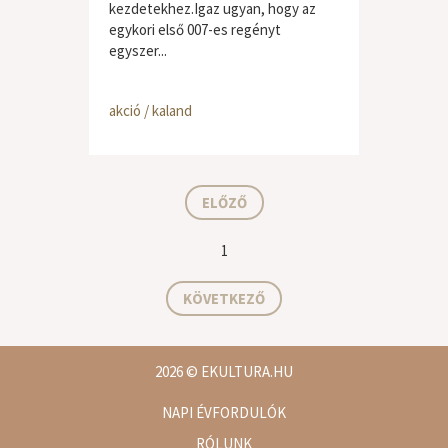
kezdetekhez.Igaz ugyan, hogy az
egykori első 007-es regényt
egyszer...
akció / kaland
ELŐZŐ
1
KÖVETKEZŐ
2026
© EKULTURA.HU
NAPI ÉVFORDULÓK
RÓLUNK