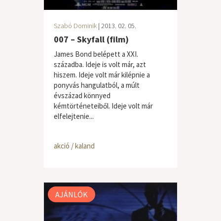
Szabó Dominik
| 2013. 02. 05.
007 – Skyfall (film)
James Bond belépett a XXI.
századba. Ideje is volt már, azt
hiszem. Ideje volt már kilépnie a
ponyvás hangulatból, a múlt
évszázad könnyed
kémtörténeteiből. Ideje volt már
elfelejtenie...
akció / kaland
AJÁNLÓK