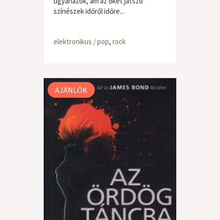
ugyanazok, ám az őket játszó
színészek időről időre...
elektronikus / pop
,
rock
AJÁNLÓK