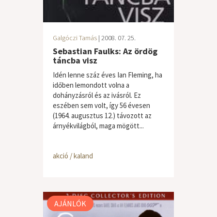
Galgóczi Tamás
| 2008. 07. 25.
Sebastian Faulks: Az ördög
táncba visz
Idén lenne száz éves Ian Fleming, ha
időben lemondott volna a
dohányzásról és az ivásról. Ez
eszében sem volt, így 56 évesen
(1964. augusztus 12.) távozott az
árnyékvilágból, maga mögött...
akció / kaland
AJÁNLÓK