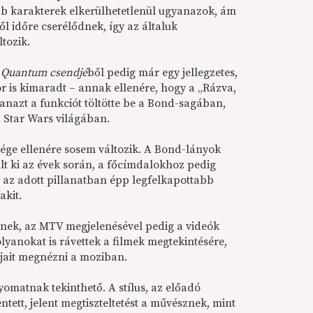
bb karakterek elkerülhetetlenül ugyanazok, ám
ől időre cserélődnek, így az általuk
ltozik.
a
Quantum csendjé
ből pedig már egy jellegzetes,
r is kimaradt – annak ellenére, hogy a „Rázva,
nazt a funkciót töltötte be a Bond-sagában,
a Star Wars világában.
ége ellenére sosem változik. A Bond-lányok
ult ki az évek során, a főcímdalokhoz pedig
 az adott pillanatban épp legfelkapottabb
akit.
lnek, az MTV megjelenésével pedig a videók
lyanokat is rávettek a filmek megtekintésére,
jait megnézni a moziban.
omatnak tekinthető. A stílus, az előadó
tett, jelent megtiszteltetést a művésznek, mint