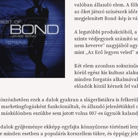
valóban állandó elem. A fő
az őket játszó színészek időr
megjelenített Bond-kép is vá
A legutóbbi produkcióból, 
szinte védjegynek számító so
nem keverve” nagyjából ugya
mint „Az Erő legyen veled” 
Két elem azonban sokszínűs
körül egész kis kultusz alak
minden forgatás alkalmával
előadók közül kérnek fel val
öszönhetően ezek a dalok gyakran a slágerlistákra is felkerü
 marketingfogásként funkcionáltak, és állandó jelenlétükkel o
 máskülönben eszükbe sem jutott volna 007-es ügynök kaland
dalok gyűjteménye ekképp egyfajta könnyűzene-történeti leny
 minden esetben a populáris korszellem tükre, és éppúgy jelen