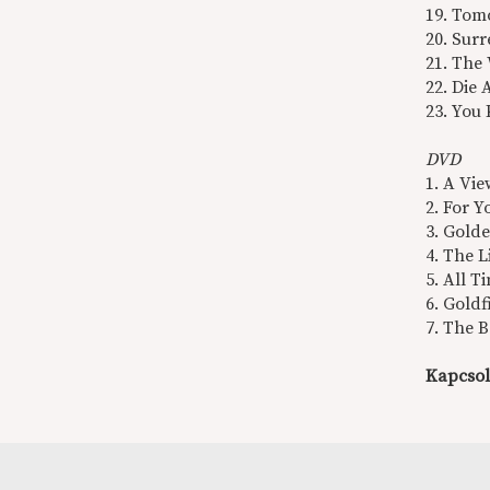
19. Tom
20. Surr
21. The
22. Die
23. You
DVD
1. A Vi
2. For 
3. Gold
4. The L
5. All T
6. Goldf
7. The 
Kapcsol