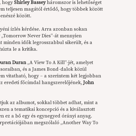
k, hogy
Shirley Bassey
háromszor is lehetőséget
sem teljesen magától értődő, hogy többek között
zenészé között.
egyéni ízlés kérdése. Arra azonban sokan
w
„Tomorrow Never Dies”-át mennyien
t minden idők legrosszabbul sikerült, és a
zta le a kritika.
uran Duran
„A View To A Kill”-jét, amelyet
űsoraiban, és a James Bond-dalok közül
sem vitatható, hogy – a szerintem két legjobban
 az eredeti főcímdal hangszerelőjének,
John
juk az albumot, sokkal többet adhat, mint a
szen a tematikai koncepció és a kiválasztott
yen ez a bő egy és egynegyed órányi anyag.
interpretációjában megszólaló „Another Way To