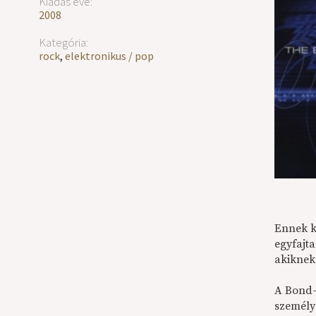
Kiadás éve:
2008
Kategória:
rock
,
elektronikus / pop
Ennek k
egyfajta
akiknek
A Bond-
személye