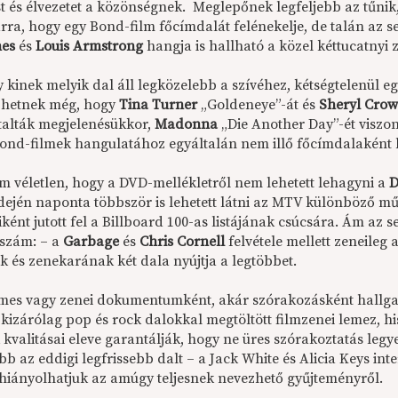
st és élvezetet a közönségnek. Meglepőnek legfeljebb az tűni
arra, hogy egy Bond-film főcímdalát felénekelje, de talán az 
nes
és
Louis Armstrong
hangja is hallható a közel kéttucatnyi 
y kinek melyik dal áll legközelebb a szívéhez, kétségtelenül 
zhetnek még, hogy
Tina Turner
„Goldeneye”-át és
Sheryl Cro
alták megjelenésükkor,
Madonna
„Die Another Day”-ét viszon
ond-filmek hangulatához egyáltalán nem illő főcímdalaként hú
em véletlen, hogy a DVD-mellékletről nem lehetett lehagyni a
D
dején naponta többször is lehetett látni az MTV különböző m
ként jutott fel a Billboard 100-as listájának csúcsára. Ám az 
 szám: – a
Garbage
és
Chris Cornell
felvétele mellett zeneileg
k és zenekarának két dala nyújtja a legtöbbet.
lmes vagy zenei dokumentumként, akár szórakozásként hallgat
kizárólag pop és rock dalokkal megtöltött filmzenei lemez, hi
 kvalitásai eleve garantálják, hogy ne üres szórakoztatás leg
ebb az eddigi legfrissebb dalt – a Jack White és Alicia Keys 
– hiányolhatjuk az amúgy teljesnek nevezhető gyűjteményről.