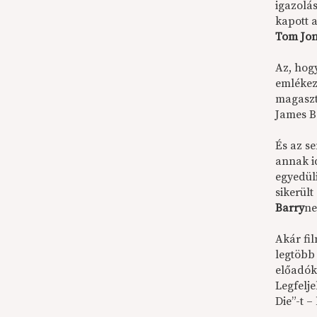
igazolá
kapott 
Tom Jo
Az, hog
emléke
magaszt
James B
És az s
annak i
egyedüli
sikerült
Barry
ne
Akár fi
legtöbb 
előadók
Legfelj
Die”-t 