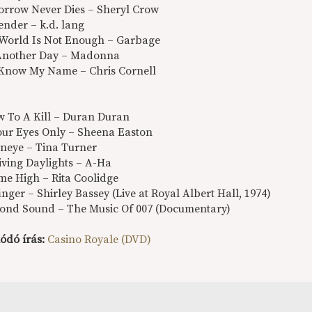
orrow Never Dies – Sheryl Crow
ender – k.d. lang
 World Is Not Enough – Garbage
 Another Day – Madonna
 Know My Name – Chris Cornell
ew To A Kill – Duran Duran
Your Eyes Only – Sheena Easton
eneye – Tina Turner
iving Daylights – A-Ha
ime High – Rita Coolidge
inger – Shirley Bassey (Live at Royal Albert Hall, 1974)
Bond Sound – The Music Of 007 (Documentary)
ódó írás:
Casino Royale (DVD)