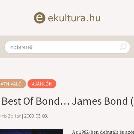
GATNIVALÓ
AJÁNLÓK
 Best Of Bond… James Bond (
amb Zoltán
| 2009. 03. 03.
Az 1962-ben debütált és azó