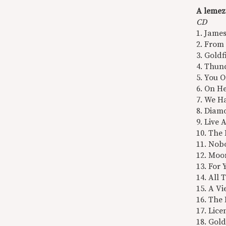
A lemez
CD
1. Jame
2. From
3. Goldf
4. Thun
5. You 
6. On He
7. We H
8. Diam
9. Live
10. The
11. Nob
12. Moo
13. For
14. All 
15. A V
16. The 
17. Lice
18. Gol