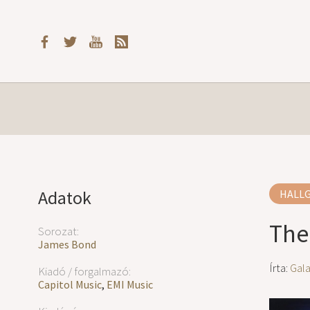
Adatok
HALL
The
Sorozat:
James Bond
Írta:
Gal
Kiadó / forgalmazó:
Capitol Music
,
EMI Music