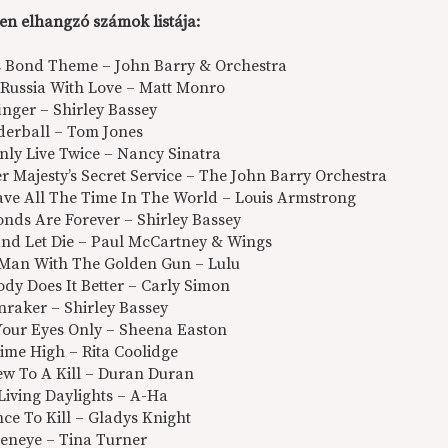
en elhangzó számok listája:
s Bond Theme – John Barry & Orchestra
 Russia With Love – Matt Monro
inger – Shirley Bassey
derball – Tom Jones
Only Live Twice – Nancy Sinatra
r Majesty’s Secret Service – The John Barry Orchestra
ave All The Time In The World – Louis Armstrong
onds Are Forever – Shirley Bassey
 And Let Die – Paul McCartney & Wings
 Man With The Golden Gun – Lulu
ody Does It Better – Carly Simon
nraker – Shirley Bassey
 Your Eyes Only – Sheena Easton
Time High – Rita Coolidge
iew To A Kill – Duran Duran
Living Daylights – A-Ha
nce To Kill – Gladys Knight
deneye – Tina Turner