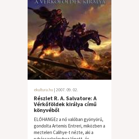
ekultura.hu
| 2007. 09. 02.
Részlet R. A. Salvatore: A
Vérkőföldek királya című
könyvéből
ELŐHANGEz a nő valóban gyönyörű,
gondolta Artemis Entreri, miközben a
meztelen Calihye-t nézte, aki a
ruhásszekrényhez lépett, és