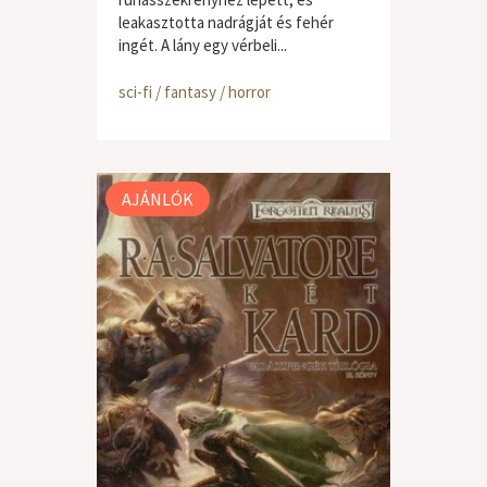
leakasztotta nadrágját és fehér
ingét. A lány egy vérbeli...
sci-fi / fantasy / horror
AJÁNLÓK