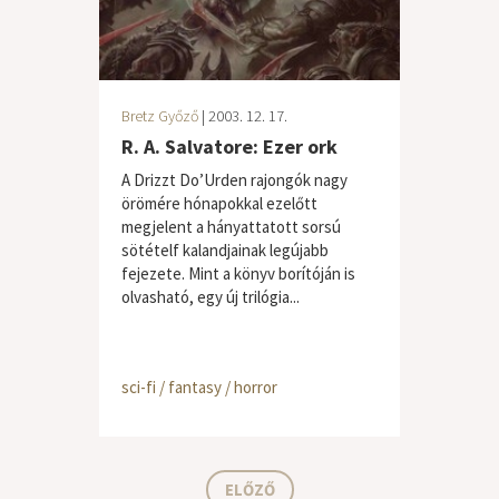
Bretz Győző
| 2003. 12. 17.
R. A. Salvatore: Ezer ork
A Drizzt Do’Urden rajongók nagy
örömére hónapokkal ezelőtt
megjelent a hányattatott sorsú
sötételf kalandjainak legújabb
fejezete. Mint a könyv borítóján is
olvasható, egy új trilógia...
sci-fi / fantasy / horror
ELŐZŐ