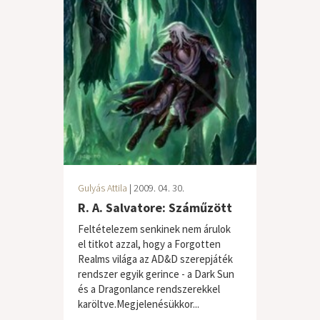
Gulyás Attila
| 2009. 04. 30.
R. A. Salvatore: Száműzött
Feltételezem senkinek nem árulok
el titkot azzal, hogy a Forgotten
Realms világa az AD&D szerepjáték
rendszer egyik gerince - a Dark Sun
és a Dragonlance rendszerekkel
karöltve.Megjelenésükkor...