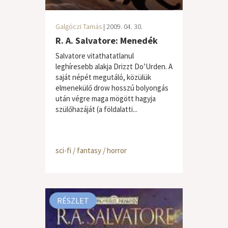
Galgóczi Tamás
| 2009. 04. 30.
R. A. Salvatore: Menedék
Salvatore vitathatatlanul
leghíresebb alakja Drizzt Do’Urden. A
saját népét megutáló, közülük
elmenekülő drow hosszú bolyongás
után végre maga mögött hagyja
szülőhazáját (a földalatti...
sci-fi / fantasy / horror
RÉSZLET