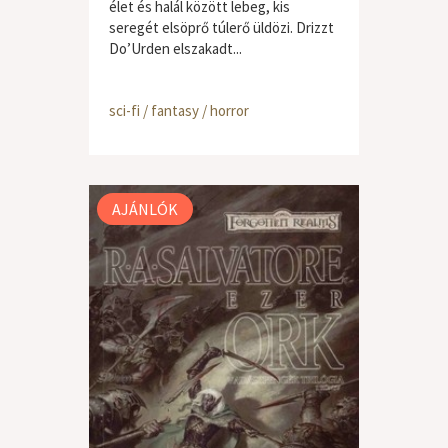
élet és halál között lebeg, kis
seregét elsöprő túlerő üldözi. Drizzt
Do’Urden elszakadt...
sci-fi / fantasy / horror
AJÁNLÓK