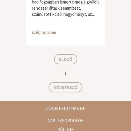
hadifogságban ismerte meg a gyűlölt
rendszer által kisemmizett,
száműzött költői hagyományt, az...
szépirodalom
ELŐZŐ
1
KÖVETKEZŐ
2026
© EKULTURA.HU
NAPI ÉVFORDULÓK
RÓLUNK