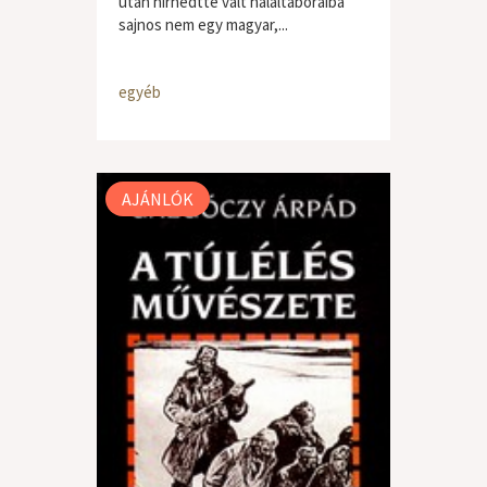
után hírhedtté vált haláltáboraiba
sajnos nem egy magyar,...
egyéb
AJÁNLÓK