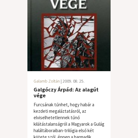
Galamb Zoltán
| 2009. 08. 25.
Galgóczy Árpád: Az alagút
vége
Furcsának tűnhet, hogy habár a
kezdeti megaláztatásról, az
elviselhetetlennek tűnő
kilátástalanságról a Magyarok a Gulág
haláltáboraiban-trilógia első két
kötete szól, éppen a harmadik...