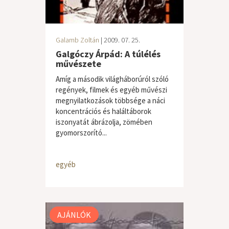
Galamb Zoltán
| 2009. 07. 25.
Galgóczy Árpád: A túlélés
művészete
Amíg a második világháborúról szóló
regények, filmek és egyéb művészi
megnyilatkozások többsége a náci
koncentrációs és haláltáborok
iszonyatát ábrázolja, zömében
gyomorszorító...
egyéb
AJÁNLÓK