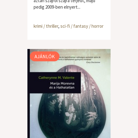
aztán szájról szájra terjedt, majd
pedig 2009-ben elnyert...
krimi / thriller
,
sci-fi / fantasy / horror
AJÁNLÓK