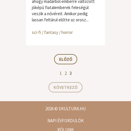
ahogy madárból emberré változott
jóképű fiatalemberek feleségül
veszik a nővéreit. Amikor pedig
lassan feltárul előtte az orosz...
sci-fi / fantasy / horror
ELŐZŐ
1
2
3
KÖVETKEZŐ
2026
© EKULTURA.HU
NAPI ÉVFORDULÓK
RÓLUNK