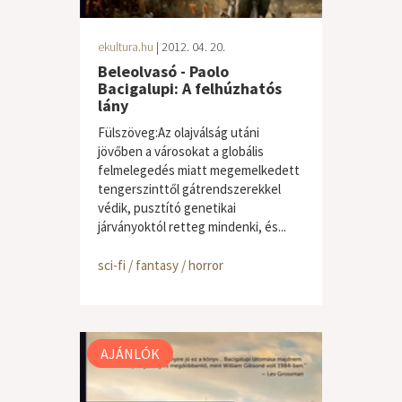
ekultura.hu
| 2012. 04. 20.
Beleolvasó - Paolo
Bacigalupi: A felhúzhatós
lány
Fülszöveg:Az olajválság utáni
jövőben a városokat a globális
felmelegedés miatt megemelkedett
tengerszinttől gátrendszerekkel
védik, pusztító genetikai
járványoktól retteg mindenki, és...
sci-fi / fantasy / horror
AJÁNLÓK