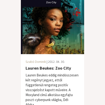
Szabó Dominik
| 2012. 04. 30.
Lauren Beukes: Zoo City
Lauren Beukes eddig mindösszesen
két regényt jegyez, ettől
függetlenül rengeteg pozitív
visszajelzést kapott műveire. A
Moxyland című alkotása egyfajta
poszt-cyberpunk világba, Dél-
Afrika...