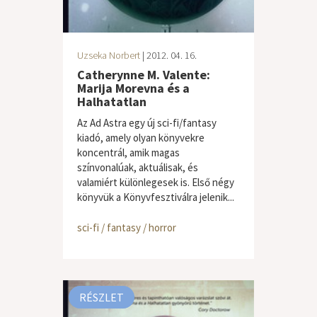
Uzseka Norbert
| 2012. 04. 16.
Catherynne M. Valente:
Marija Morevna és a
Halhatatlan
Az Ad Astra egy új sci-fi/fantasy
kiadó, amely olyan könyvekre
koncentrál, amik magas
színvonalúak, aktuálisak, és
valamiért különlegesek is. Első négy
könyvük a Könyvfesztiválra jelenik...
sci-fi / fantasy / horror
RÉSZLET