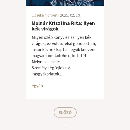
Uzseka Norbert
| 2025. 02. 10.
Molnár Krisztina Rita: Ilyen
kék virágok
Milyen szép könyv ez az Ilyen kék
virágok, ez volt az első gondolatom,
mikor kézhez kaptam egyik kedvenc
magyar íróm-költőm új kötetét.
Melynek alcíme:
Személyiségfejlesztő
írásgyakorlatok....
egyéb
ELŐZŐ
1