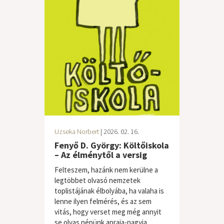
Uzseka Norbert
| 2026. 02. 16.
Fenyő D. György: Költőiskola
– Az élménytől a versig
Felteszem, hazánk nem kerülne a
legtöbbet olvasó nemzetek
toplistájának élbolyába, ha valaha is
lenne ilyen felmérés, és az sem
vitás, hogy verset meg még annyit
se olvas népünk apraja-nagyja,...