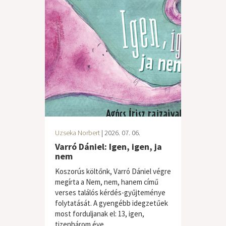
Uzseka Norbert
| 2026. 07. 06.
Varró Dániel: Igen, igen, ja
nem
Koszorús költőnk, Varró Dániel végre
megírta a Nem, nem, hanem című
verses találós kérdés-gyűjteménye
folytatását. A gyengébb idegzetűek
most forduljanak el: 13, igen,
tizenhárom éve...