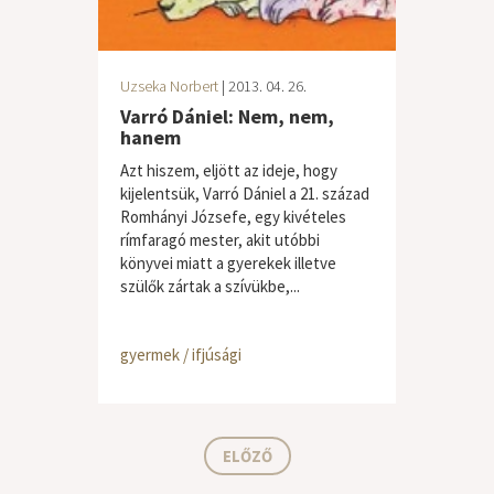
Uzseka Norbert
| 2013. 04. 26.
Varró Dániel: Nem, nem,
hanem
Azt hiszem, eljött az ideje, hogy
kijelentsük, Varró Dániel a 21. század
Romhányi Józsefe, egy kivételes
rímfaragó mester, akit utóbbi
könyvei miatt a gyerekek illetve
szülők zártak a szívükbe,...
gyermek / ifjúsági
ELŐZŐ