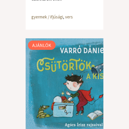
gyermek / ifjúsági
,
vers
AJÁNLÓK