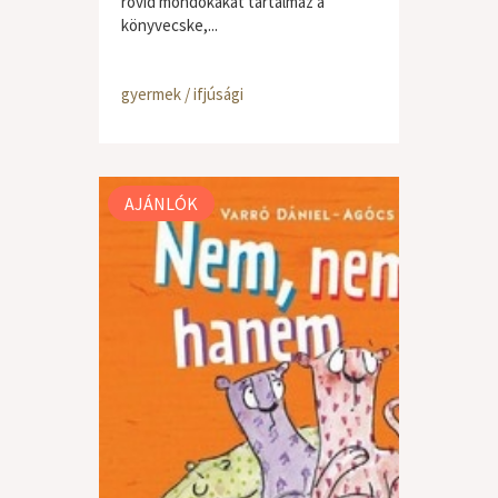
rövid mondókákat tartalmaz a
könyvecske,...
gyermek / ifjúsági
AJÁNLÓK