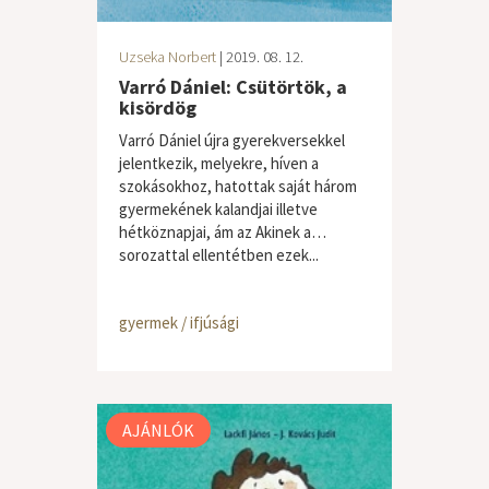
Uzseka Norbert
| 2019. 08. 12.
Varró Dániel: Csütörtök, a
kisördög
Varró Dániel újra gyerekversekkel
jelentkezik, melyekre, híven a
szokásokhoz, hatottak saját három
gyermekének kalandjai illetve
hétköznapjai, ám az Akinek a…
sorozattal ellentétben ezek...
gyermek / ifjúsági
AJÁNLÓK