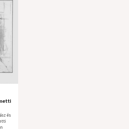
metti
ász és
tti
an