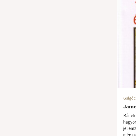
Galgóc
James
Bár el
hagyom
jellem
még pá