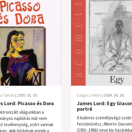
zi Tamás
| 2005. 01. 03.
Galgóczi Móni
| 2004. 06. 28.
 Lord: Picasso és Dora
James Lord: Egy Giaco
portré
ektronizált világunkban a
A különös személyiségű szobr
ányos naplóírás már nem
festőművész, Alberto Giacome
ző tevékenység, azért vannak
(1901–1966) neve kis hazánkb
ran, akik hódolnak ennek a