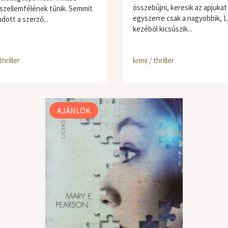
összebújni, keresik az apjukat
 szellemfélének tűnik. Semmit
egyszerre csak a nagyobbik, L
dott a szerző...
kezéből kicsúszik...
thriller
krimi / thriller
AJÁNLÓK