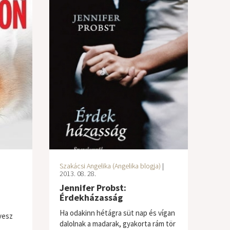
Szakácsi Angelika (Angelika blogja)
|
2013. 08. 28.
Jennifer Probst:
Érdekházasság
Ha odakinn hétágra süt nap és vígan
vesz
dalolnak a madarak, gyakorta rám tör