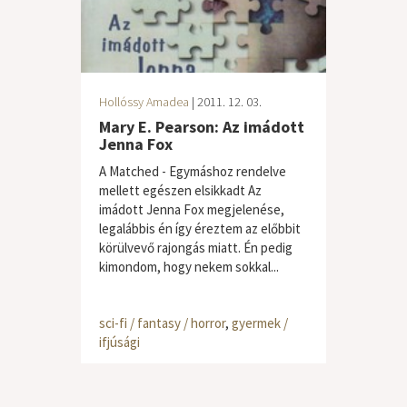
Hollóssy Amadea
| 2011. 12. 03.
Mary E. Pearson: Az imádott
Jenna Fox
A Matched - Egymáshoz rendelve
mellett egészen elsikkadt Az
imádott Jenna Fox megjelenése,
legalábbis én így éreztem az előbbit
körülvevő rajongás miatt. Én pedig
kimondom, hogy nekem sokkal...
sci-fi / fantasy / horror
,
gyermek /
ifjúsági