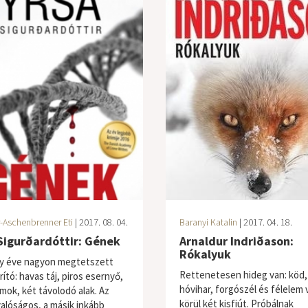
-Aschenbrenner Eti
| 2017. 08. 04.
Baranyi Katalin
| 2017. 04. 18.
Sigurðardóttir: Gének
Arnaldur Indriðason:
Rókalyuk
y éve nagyon megtetszett
Rettenetesen hideg van: köd,
ító: havas táj, piros esernyő,
hóvihar, forgószél és félelem 
mok, két távolodó alak. Az
körül két kisfiút. Próbálnak
valóságos, a másik inkább