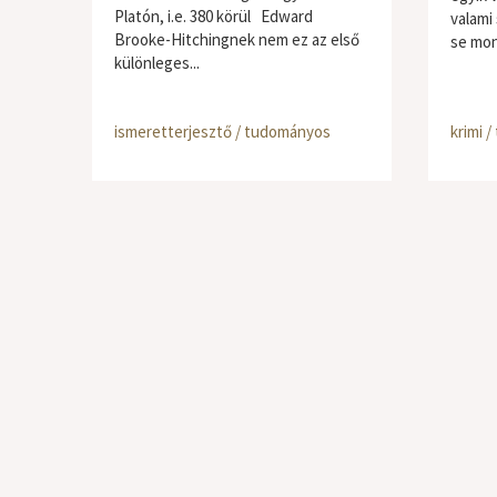
Platón, i.e. 380 körül Edward
valami
Brooke-Hitchingnek nem ez az első
se mon
különleges...
ismeretterjesztő / tudományos
krimi / 