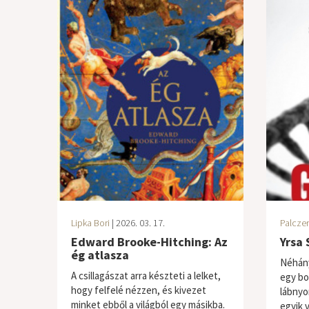
Lipka Bori
| 2026. 03. 17.
Palczer
Edward Brooke-Hitching: Az
Yrsa 
ég atlasza
Néhán
A csillagászat arra készteti a lelket,
egy bor
hogy felfelé nézzen, és kivezet
lábnyo
minket ebből a világból egy másikba.
egyik 