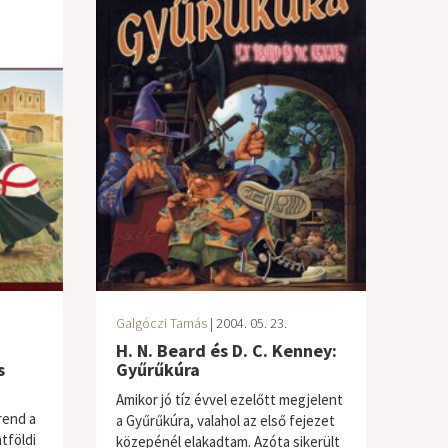
Galgóczi Tamás
| 2004. 05. 23.
H. N. Beard és D. C. Kenney:
s
Gyűrűkúra
Amikor jó tíz évvel ezelőtt megjelent
rend a
a Gyűrűkúra, valahol az első fejezet
tföldi
közepénél elakadtam. Azóta sikerült