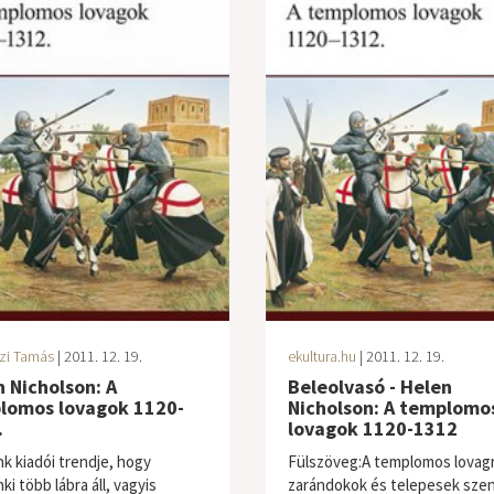
zi Tamás
| 2011. 12. 19.
ekultura.hu
| 2011. 12. 19.
 Nicholson: A
Beleolvasó - Helen
lomos lovagok 1120-
Nicholson: A templomo
.
lovagok 1120-1312
nk kiadói trendje, hogy
Fülszöveg:A templomos lovag
i több lábra áll, vagyis
zarándokok és telepesek szen