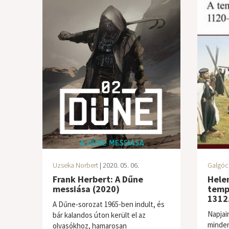
Uzseka Norbert
| 2020. 05. 06.
Galgóc
Frank Herbert: A Dűne
Helen
messiása (2020)
temp
1312
A Dűne-sorozat 1965-ben indult, és
Napjai
bár kalandos úton került el az
mindenk
olvasókhoz, hamarosan