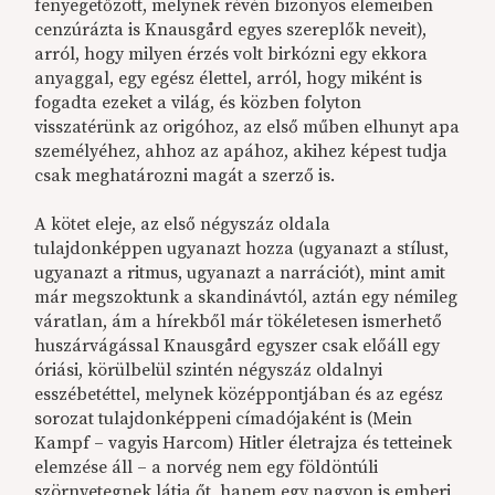
fenyegetőzött, melynek révén bizonyos elemeiben
cenzúrázta is Knausgård egyes szereplők neveit),
arról, hogy milyen érzés volt birkózni egy ekkora
anyaggal, egy egész élettel, arról, hogy miként is
fogadta ezeket a világ, és közben folyton
visszatérünk az origóhoz, az első műben elhunyt apa
személyéhez, ahhoz az apához, akihez képest tudja
csak meghatározni magát a szerző is.
A kötet eleje, az első négyszáz oldala
tulajdonképpen ugyanazt hozza (ugyanazt a stílust,
ugyanazt a ritmus, ugyanazt a narrációt), mint amit
már megszoktunk a skandinávtól, aztán egy némileg
váratlan, ám a hírekből már tökéletesen ismerhető
huszárvágással Knausgård egyszer csak előáll egy
óriási, körülbelül szintén négyszáz oldalnyi
esszébetéttel, melynek középpontjában és az egész
sorozat tulajdonképpeni címadójaként is (Mein
Kampf – vagyis Harcom) Hitler életrajza és tetteinek
elemzése áll – a norvég nem egy földöntúli
szörnyetegnek látja őt, hanem egy nagyon is emberi