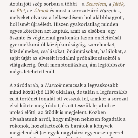
Aztán jött szép sorban a többi – a
Szerelem
, a
Játék
,
az
Élet
, az
Álmok
és most a sorozatzáró
Harcok –
,
melyeket olvasva a lelkesedésem hol alábbhagyott,
hol ismét újraéledt. Hiszen gyakorlatilag minden
egyes kötetben azt kaptuk, amit az elsőben: egy
őszinte és végtelenül grafomán fazon önéletírását
gyermekkorától középkorúságáig, szerelmeket,
küzdelmeket, csalásokat, önámításokat, halálokat, a
saját útját az elvetélt irodalmi próbálkozásoktól a
világsikerig. Őrült monotonitásban, ám legtöbbször
mégis letehetetlenül.
A záródarab, a
Harcok
nemcsak a legvaskosabb
mind közül (bő 1100 oldalas), de talán a legfurcsább
is. A történet fonalát ott vesszük fel, amikor a sorozat
első kötete megíródott, és ott tesszük le, ahol az
utolsó előtti, az ötödik is megjelent. Közben
olvashatunk arról, hogy milyen nehezen fogadták a
rokonok, hozzátartozók és barátok a könyvek
megjelenését (az egyik nagybácsi egyenesen perrel