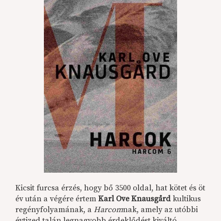
Kicsit furcsa érzés, hogy bő 3500 oldal, hat kötet és öt
év után a végére értem
Karl Ove Knausgård
kultikus
regényfolyamának, a
Harcom
nak, amely az utóbbi
évtized talán legnagyobb érdeklődést kiváltó