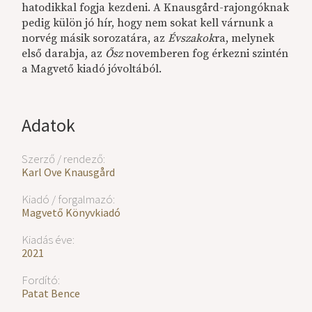
hatodikkal fogja kezdeni. A Knausgård-rajongóknak
pedig külön jó hír, hogy nem sokat kell várnunk a
norvég másik sorozatára, az
Évszakok
ra, melynek
első darabja, az
Ősz
novemberen fog érkezni szintén
a Magvető kiadó jóvoltából.
Adatok
Szerző / rendező:
Karl Ove Knausgård
Kiadó / forgalmazó:
Magvető Könyvkiadó
Kiadás éve:
2021
Fordító:
Patat Bence