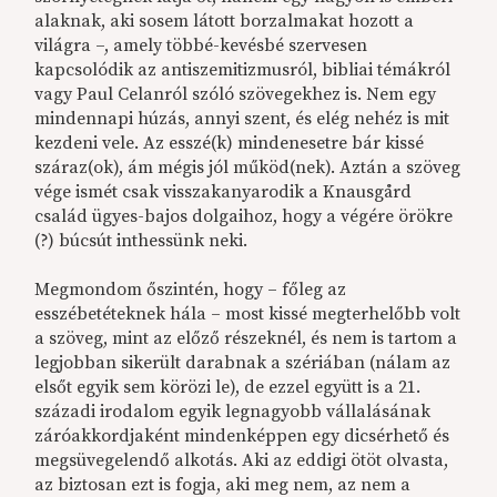
alaknak, aki sosem látott borzalmakat hozott a
világra –, amely többé-kevésbé szervesen
kapcsolódik az antiszemitizmusról, bibliai témákról
vagy Paul Celanról szóló szövegekhez is. Nem egy
mindennapi húzás, annyi szent, és elég nehéz is mit
kezdeni vele. Az esszé(k) mindenesetre bár kissé
száraz(ok), ám mégis jól működ(nek). Aztán a szöveg
vége ismét csak visszakanyarodik a Knausgård
család ügyes-bajos dolgaihoz, hogy a végére örökre
(?) búcsút inthessünk neki.
Megmondom őszintén, hogy – főleg az
esszébetéteknek hála – most kissé megterhelőbb volt
a szöveg, mint az előző részeknél, és nem is tartom a
legjobban sikerült darabnak a szériában (nálam az
elsőt egyik sem körözi le), de ezzel együtt is a 21.
századi irodalom egyik legnagyobb vállalásának
záróakkordjaként mindenképpen egy dicsérhető és
megsüvegelendő alkotás. Aki az eddigi ötöt olvasta,
az biztosan ezt is fogja, aki meg nem, az nem a