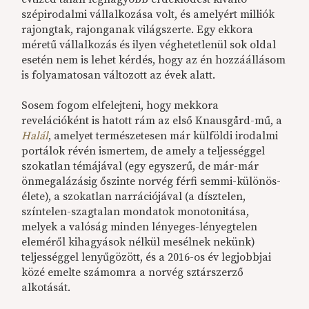
szépirodalmi vállalkozása volt, és amelyért milliók
rajongtak, rajonganak világszerte. Egy ekkora
méretű vállalkozás és ilyen véghetetlenül sok oldal
esetén nem is lehet kérdés, hogy az én hozzáállásom
is folyamatosan változott az évek alatt.
Sosem fogom elfelejteni, hogy mekkora
revelációként is hatott rám az első Knausgård-mű, a
Halál
, amelyet természetesen már külföldi irodalmi
portálok révén ismertem, de amely a teljességgel
szokatlan témájával (egy egyszerű, de már-már
önmegalázásig őszinte norvég férfi semmi-különös-
élete), a szokatlan narrációjával (a dísztelen,
színtelen-szagtalan mondatok monotonitása,
melyek a valóság minden lényeges-lényegtelen
eleméről kihagyások nélkül mesélnek nekünk)
teljességgel lenyűgözött, és a 2016-os év legjobbjai
közé emelte számomra a norvég sztárszerző
alkotását.