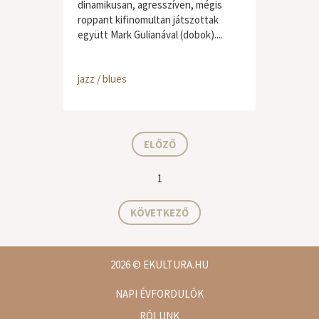
dinamikusan, agresszíven, mégis
roppant kifinomultan játszottak
együtt Mark Gulianával (dobok)....
jazz / blues
ELŐZŐ
1
KÖVETKEZŐ
2026
© EKULTURA.HU
NAPI ÉVFORDULÓK
RÓLUNK