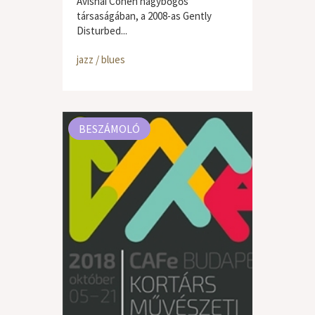
Avishai Cohen nagybőgős
társaságában, a 2008-as Gently
Disturbed...
jazz / blues
BESZÁMOLÓ