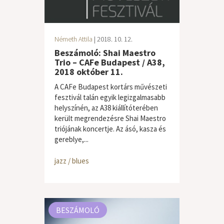
Németh Attila
| 2018. 10. 12.
Beszámoló: Shai Maestro
Trio – CAFe Budapest / A38,
2018 október 11.
A CAFe Budapest kortárs művészeti
fesztivál talán egyik legizgalmasabb
helyszínén, az A38 kiállítóterében
került megrendezésre Shai Maestro
triójának koncertje. Az ásó, kasza és
gereblye,...
jazz / blues
BESZÁMOLÓ