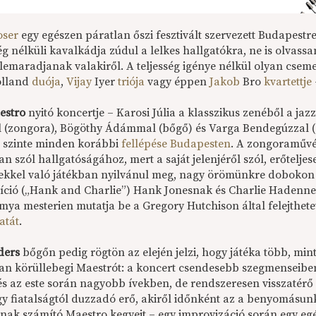
oser
egy egészen páratlan őszi fesztivált szervezett Budapestre
vég nélküli kavalkádja zúdul a lelkes hallgatókra, ne is olva
lemaradjanak valakiről. A teljesség igénye nélkül olyan cse
olland
duója
,
Vijay
Iyer
triója
vagy éppen
Jakob
Bro
kvartettje
estro
nyitó koncertje – Karosi Júlia a klasszikus zenéből a jaz
 (zongora), Bögöthy Ádámmal (bőgő) és Varga Bendegúzzal (
 szinte minden korábbi
fellépése
Budapesten
. A zongoraművé
an szól hallgatóságához, mert a saját jelenjéről szól, erőtelje
ekkel való játékban nyilvánul meg, nagy örömünkre doboko
ció („Hank and Charlie”) Hank Jonesnak és Charlie Hadennek 
ya mesterien mutatja be a Gregory Hutchison által felejthetet
atát
.
ders
bőgőn pedig rögtön az elején jelzi, hogy játéka több, mint 
an körüllebegi Maestrót: a koncert csendesebb szegmenseibe
és az este során nagyobb ívekben, de rendszeresen visszatérő 
gy fiatalságtól duzzadó erő, akiről időnként az a benyomásun
nak számító Maestro kegyeit – egy improvizáció során egy egés