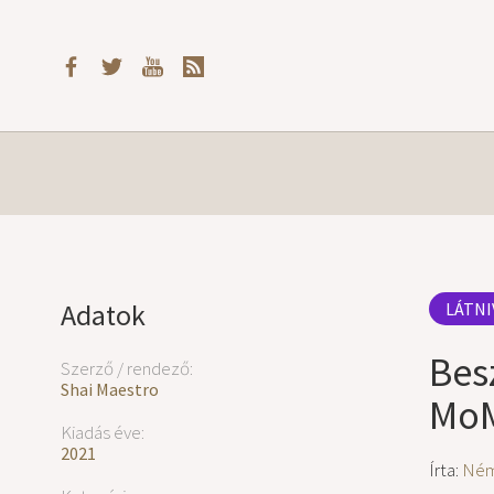
Adatok
LÁTNI
Bes
Szerző / rendező:
Shai Maestro
MoM
Kiadás éve:
2021
Írta:
Ném