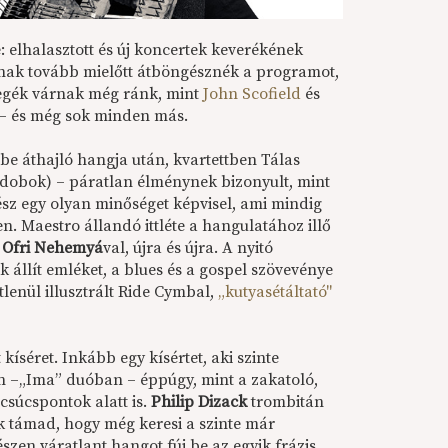
: elhalasztott és új koncertek keverékének
ssanak tovább mielőtt átböngésznék a programot,
megék várnak még ránk, mint
John Scofield
és
– és még sok minden más.
zbe áthajló hangja után, kvartettben Tálas
dobok) – páratlan élménynek bizonyult, mint
sz egy olyan minőséget képvisel, ami mindig
sen. Maestro állandó ittléte a hangulatához illő
n
Ofri Nehemyá
val, újra és újra. A nyitó
állít emléket, a blues és a gospel szövevénye
lenül illusztrált Ride Cymbal,
„kutyasétáltató"
kíséret. Inkább egy kísértet, aki szinte
n –„Ima” duóban – éppúgy, mint a zakatoló,
csúcspontok alatt is.
Philip Dizack
trombitán
k támad, hogy még keresi a szinte már
zen váratlant hangot fúj be az egyik frázis