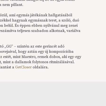
a nem pillant.
 közül, ami egymás játékának hallgatásából
 érzékkel hagynak egymásnak teret, a szóló, duó
ton belül. És éppen ebben nyilvánul meg zenei
eszámítva teljesen szabadon alkotnak, variálva
tó „GG” – szintén az este gerincét adó
oovejaival, hogy aztán egy új kompozícióba
 estét, mint Maestro, remek dobos, aki egy-egy
t, mint a dallamok folytonos ritmizálásával.
lantást a
GetCloser
oldalára.