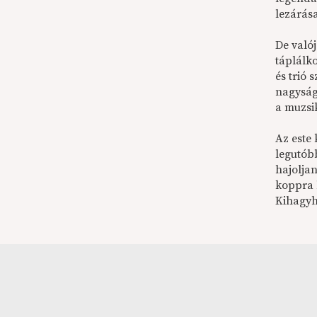
lezárása
De való
táplálko
és trió
nagyság
a muzsik
Az este
legutób
hajolja
koppra b
Kihagyha