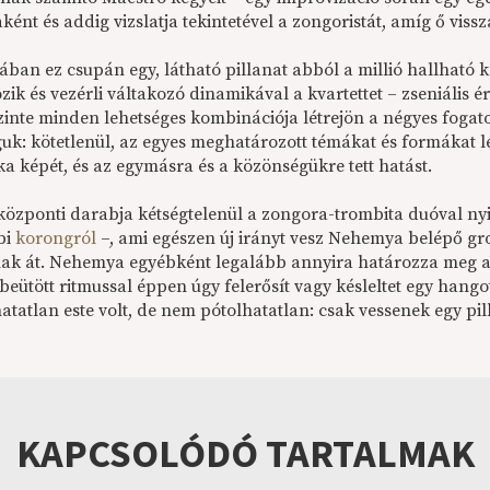
ként és addig vizslatja tekintetével a zongoristát, amíg ő vissz
jában ez csupán egy, látható pillanat abból a millió hallható
zik és vezérli váltakozó dinamikával a kvartettet – zseniális
 szinte minden lehetséges kombinációja létrejön a négyes foga
uk: kötetlenül, az egyes meghatározott témákat és formákat l
a képét, és az egymásra és a közönségükre tett hatást.
 központi darabja kétségtelenül a zongora-trombita duóval nyi
bi
korongról
–, ami egészen új irányt vesz Nehemya belépő gr
nak át. Nehemya egyébként legalább annyira határozza meg az
eütött ritmussal éppen úgy felerősít vagy késleltet egy hango
tatlan este volt, de nem pótolhatatlan: csak vessenek egy pil
KAPCSOLÓDÓ TARTALMAK