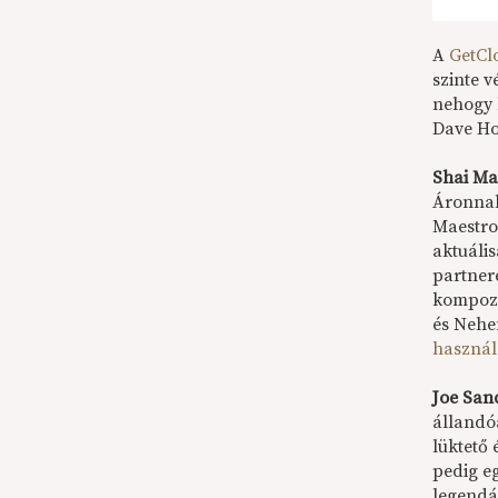
A
GetCl
szinte 
nehogy 
Dave H
Shai Ma
Áronnal
Maestro
aktuális
partner
kompozí
és Nehem
használ
Joe San
állandó
lüktető 
pedig e
legendá