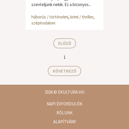
szenteljünk nekik. Ez a bizonyos...
háborús / történelmi
,
krimi / thriller
,
szépirodalom
ELŐZŐ
1
KÖVETKEZŐ
2026
© EKULTURA.HU
NAPI ÉVFORDULÓK
RÓLUNK
ALAPÍTVÁNY