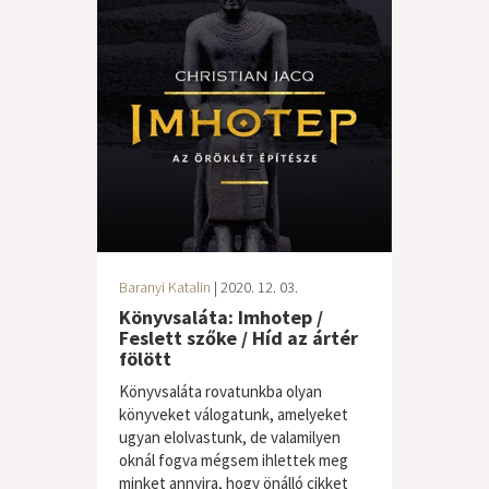
Baranyi Katalin
| 2020. 12. 03.
Könyvsaláta: Imhotep /
Feslett szőke / Híd az ártér
fölött
Könyvsaláta rovatunkba olyan
könyveket válogatunk, amelyeket
ugyan elolvastunk, de valamilyen
oknál fogva mégsem ihlettek meg
minket annyira, hogy önálló cikket