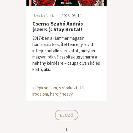
Uzseka Norbert
| 2023. 09. 14.
Cserna-Szabó András
(szerk.): Stay Brutal!
2017-ben a Hammer magazin
honlapjára készítettem egy rövid
interjúkból álló sorozatot, melyben
magyar írók válaszoltak ugyanarra a
néhány kérdésre – csupa olyan író és
költő, aki...
szépirodalom
,
szórakoztató
irodalom
,
hard / heavy
ELŐZŐ
1