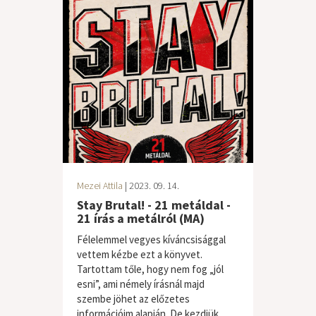
Mezei Attila
| 2023. 09. 14.
Stay Brutal! - 21 metáldal -
21 írás a metálról (MA)
Félelemmel vegyes kíváncsisággal
vettem kézbe ezt a könyvet.
Tartottam tőle, hogy nem fog „jól
esni”, ami némely írásnál majd
szembe jöhet az előzetes
információim alapján. De kezdjük...