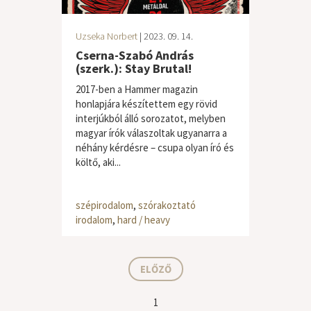
Uzseka Norbert
| 2023. 09. 14.
Cserna-Szabó András
(szerk.): Stay Brutal!
2017-ben a Hammer magazin
honlapjára készítettem egy rövid
interjúkból álló sorozatot, melyben
magyar írók válaszoltak ugyanarra a
néhány kérdésre – csupa olyan író és
költő, aki...
szépirodalom
,
szórakoztató
irodalom
,
hard / heavy
ELŐZŐ
1