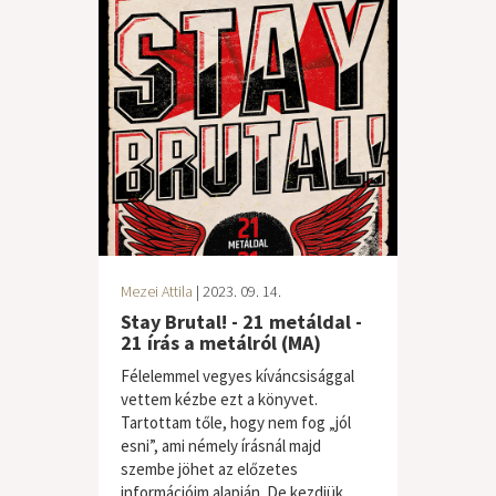
Mezei Attila
| 2023. 09. 14.
Stay Brutal! - 21 metáldal -
21 írás a metálról (MA)
Félelemmel vegyes kíváncsisággal
vettem kézbe ezt a könyvet.
Tartottam tőle, hogy nem fog „jól
esni”, ami némely írásnál majd
szembe jöhet az előzetes
információim alapján. De kezdjük...