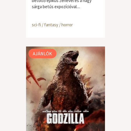
betöltő epikus zenével és a nagy
sárga betűs expozícióval....
sci-fi / fantasy / horror
AJÁNLÓK