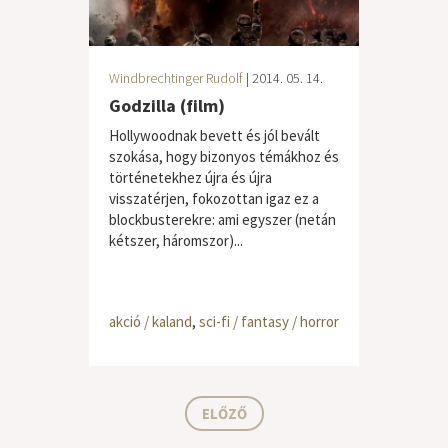
Windbrechtinger Rudolf
| 2014. 05. 14.
Godzilla (film)
Hollywoodnak bevett és jól bevált
szokása, hogy bizonyos témákhoz és
történetekhez újra és újra
visszatérjen, fokozottan igaz ez a
blockbusterekre: ami egyszer (netán
kétszer, háromszor)...
akció / kaland
,
sci-fi / fantasy / horror
ELŐZŐ