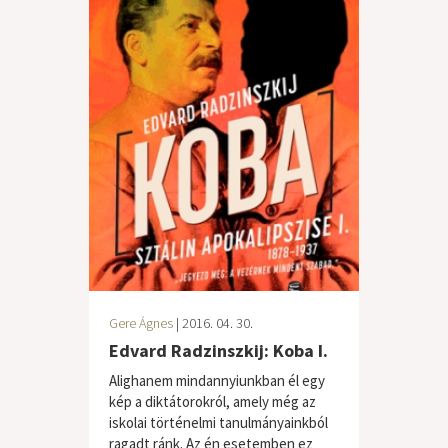
Gere Ágnes
| 2016. 04. 30.
Edvard Radzinszkij: Koba I.
Alighanem mindannyiunkban él egy
kép a diktátorokról, amely még az
iskolai történelmi tanulmányainkból
ragadt ránk. Az én esetemben ez