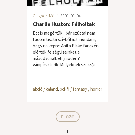
Galgóczi Móni
| 2008. 09. 04.
Charlie Huston: Félholtak
Ezt is megértük - bár ezúttal nem
tudom tiszta szívből azt mondani,
hogy na végre: Anita Blake farvizén
elérték felségvizeinket a
másodvonalbéli „modern”
vámpírsztorik. Melyeknek szerzői...
akció / kaland
,
sci-fi / fantasy / horror
ELŐZŐ
1