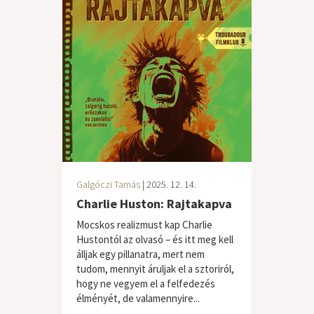
Galgóczi Tamás
| 2025. 12. 14.
Charlie Huston: Rajtakapva
Mocskos realizmust kap Charlie
Hustontól az olvasó – és itt meg kell
álljak egy pillanatra, mert nem
tudom, mennyit áruljak el a sztoriról,
hogy ne vegyem el a felfedezés
élményét, de valamennyire...