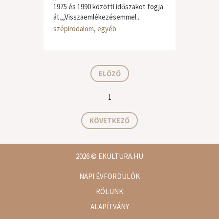
1975 és 1990 közötti időszakot fogja
át.,,Visszaemlékezésemmel...
szépirodalom
,
egyéb
ELŐZŐ
1
KÖVETKEZŐ
2026
© EKULTURA.HU
NAPI ÉVFORDULÓK
RÓLUNK
ALAPÍTVÁNY