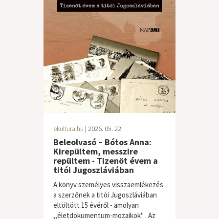
ekultura.hu
| 2026. 05. 22.
Beleolvasó – Bótos Anna:
Kirepültem, messzire
repültem - Tizenöt évem a
titói Jugoszláviában
A könyv személyes visszaemlékezés
a szerzőnek a titói Jugoszláviában
eltöltött 15 évéről - amolyan
,,életdokumentum-mozaikok" . Az