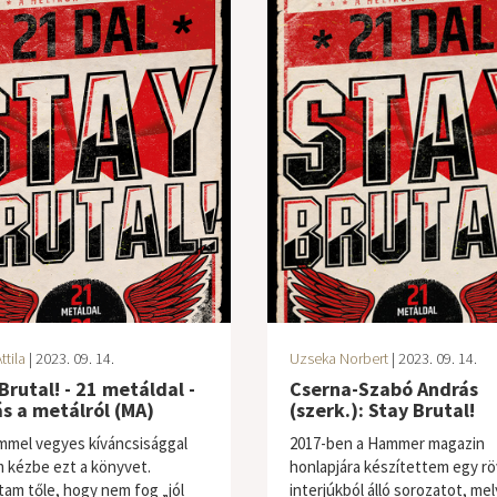
ttila
| 2023. 09. 14.
Uzseka Norbert
| 2023. 09. 14.
Brutal! - 21 metáldal -
Cserna-Szabó András
ás a metálról (MA)
(szerk.): Stay Brutal!
mmel vegyes kíváncsisággal
2017-ben a Hammer magazin
 kézbe ezt a könyvet.
honlapjára készítettem egy rö
tam tőle, hogy nem fog „jól
interjúkból álló sorozatot, me