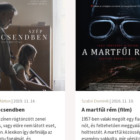
Márton
| 2019. 11. 14.
Szabó Dominik
| 2016. 11. 10.
 csendben
A martfűi rém (film)
színen rögtönzött zenei
1957-ben valaki megölt egy fia
s, vagy előre nem látott eset,
nőt, és feltehetően meggyalá
n. A lexikon így definiálja az
holttestét. A martfűi közössé
tu fogalmát, és
esemény sokkolta, míg végül po