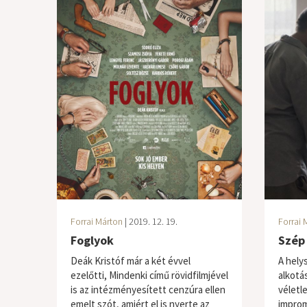
Forrai Márton
| 2019. 12. 19.
Forrai 
Foglyok
Szép
Deák Kristóf már a két évvel
A hely
ezelőtti, Mindenki című rövidfilmjével
alkotá
is az intézményesített cenzúra ellen
véletle
emelt szót, amiért el is nyerte az
improm