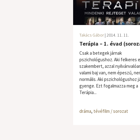
Takács Gábor
| 2014. 11. 11.
Terápia – 1. évad (soroz
Csak a betegek járnak
pszichológushoz. Aki felkeres 
szakembert, azzal nyilvánvalóa
valami baj van, nem épeszű, n
normális. Aki pszichológushoz já
gyenge. Ezt fogalmazza meg a
Terápia...
dráma
,
tévéfilm / sorozat