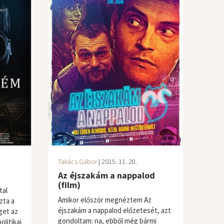
Takács Gábor
| 2015. 11. 28.
Az éjszakám a nappalod
(film)
tal
Amikor először megnéztem Az
zta a
éjszakám a nappalod előzetesét, azt
get az
gondoltam: na, ebből még bármi
litikai