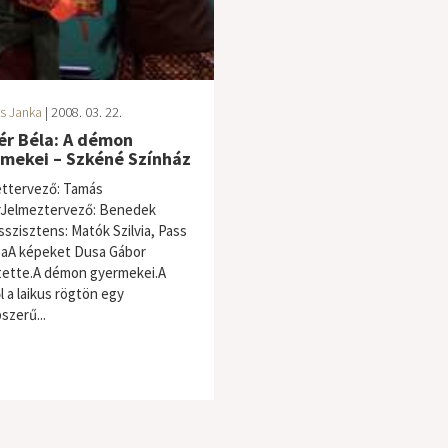
s Janka
| 2008. 03. 22.
ér Béla: A démon
mekei – Szkéné Színház
ettervező: Tamás
Jelmeztervező: Benedek
sszisztens: Matók Szilvia, Pass
aA képeket Dusa Gábor
tette.A démon gyermekei.A
l a laikus rögtön egy
szerű...