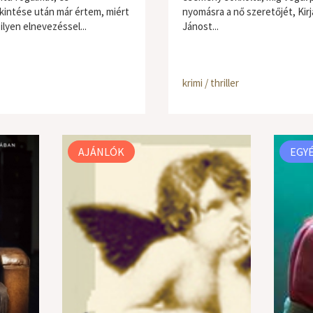
intése után már értem, miért
nyomásra a nő szeretőjét, Kirj
ilyen elnevezéssel...
Jánost...
krimi / thriller
AJÁNLÓK
EGY