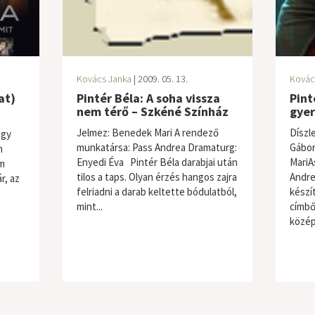
Kovács Janka
| 2009. 05. 13.
Kovác
at)
Pintér Béla: A soha vissza
Pint
nem térő – Szkéné Színház
gyer
Jelmez: Benedek Mari A rendező
Díszl
egy
munkatársa: Pass Andrea Dramaturg:
Gábor
n
Enyedi Éva Pintér Béla darabjai után
MariA
em
tilos a taps. Olyan érzés hangos zajra
Andre
r, az
felriadni a darab keltette bódulatból,
készí
mint...
címbő
közép