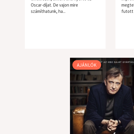
Oscar-díjat. De vajon mire
megtek
számíthatunk, ha...
futott 
AJÁNLÓK