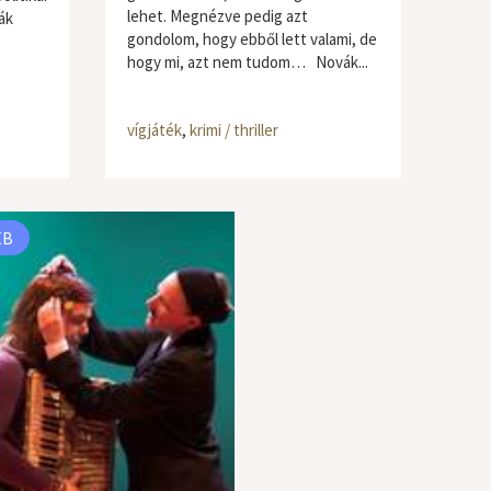
lehet. Megnézve pedig azt
ák
gondolom, hogy ebből lett valami, de
hogy mi, azt nem tudom… Novák...
vígjáték
,
krimi / thriller
ÉB