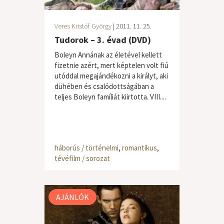
Veres Kristóf György
| 2011. 11. 25.
Tudorok – 3. évad (DVD)
Boleyn Annának az életével kellett
fizetnie azért, mert képtelen volt fiú
utóddal megajándékozni a királyt, aki
dühében és csalódottságában a
teljes Boleyn famíliát kiirtotta. VIII....
háborús / történelmi
,
romantikus
,
tévéfilm / sorozat
AJÁNLÓK