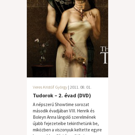
Veres Kristóf György
| 2011. 08. 01.
Tudorok – 2. évad (DVD)
A népszerű Showtime sorozat
második évadjában VIII. Henrik és
Boleyn Anna lángoló szerelmének
újabb fejezeteibe tekinthetünk be,
miközben a viszonyuk keltette egyre