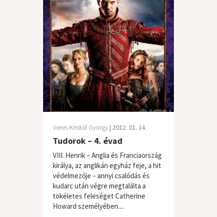
Veres Kristóf György
| 2012. 01. 14.
Tudorok – 4. évad
VIII. Henrik – Anglia és Franciaország
királya, az anglikán egyház feje, a hit
védelmezője – annyi csalódás és
kudarc után végre megtalálta a
tökéletes feleséget Catherine
Howard személyében....