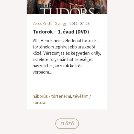
Veres Kristóf György
| 2011. 07. 23.
Tudorok – 1.évad (DVD)
VIII. Henrik nem véletlenül tartozik a
történelem leghíresebb uralkodói
közé. Vérszomjas és kegyetlen király,
aki élete folyamán hat feleséget
használt el, közülük kettőt
vérpadra...
háborús / történelmi
,
tévéfilm /
sorozat
ELŐZŐ