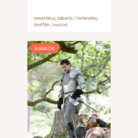
romantikus
,
háborús / történelmi
,
tévéfilm / sorozat
AJÁNLÓK