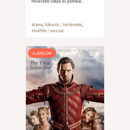
hevesebb vallási és politikai...
dráma
,
háborús / történelmi
,
tévéfilm / sorozat
AJÁNLÓK