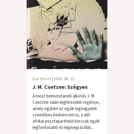
Bak Róbert
| 2025. 09. 22.
J. M. Coetzee: Szégyen
A most bemutatandó alkotás J. M.
Coetzee talán leghíresebb regénye,
amely egyben az egyik legnagyobb
személyes kedvencem is, a dél-
afrikai posztapartheid korszak egyik
legfontosabb és legmegrázóbb...