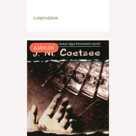
szépirodalom
AJÁNLÓK