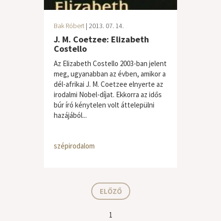
Bak Róbert
| 2013. 07. 14.
J. M. Coetzee: Elizabeth
Costello
Az Elizabeth Costello 2003-ban jelent
meg, ugyanabban az évben, amikor a
dél-afrikai J. M. Coetzee elnyerte az
irodalmi Nobel-díjat. Ekkorra az idős
búr író kénytelen volt áttelepülni
hazájából...
szépirodalom
ELŐZŐ
1