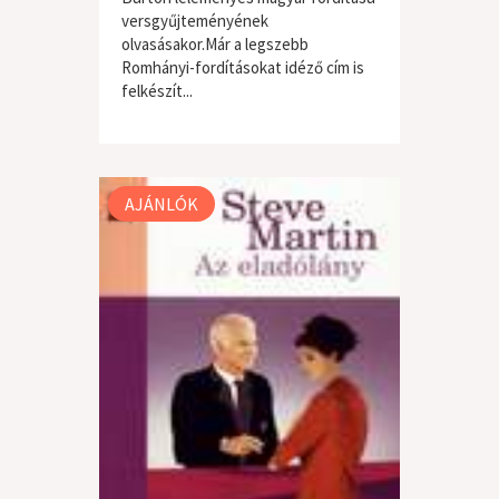
versgyűjteményének
olvasásakor.Már a legszebb
Romhányi-fordításokat idéző cím is
felkészít...
szépirodalom
AJÁNLÓK