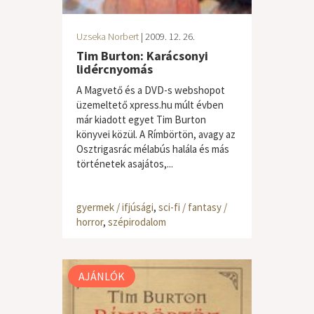
Uzseka Norbert
| 2009. 12. 26.
Tim Burton: Karácsonyi
lidércnyomás
A Magvető és a DVD-s webshopot
üzemeltető xpress.hu múlt évben
már kiadott egyet Tim Burton
könyvei közül. A Rímbörtön, avagy az
Osztrigasrác mélabús halála és más
történetek asajátos,...
gyermek / ifjúsági
,
sci-fi / fantasy /
horror
,
szépirodalom
AJÁNLÓK