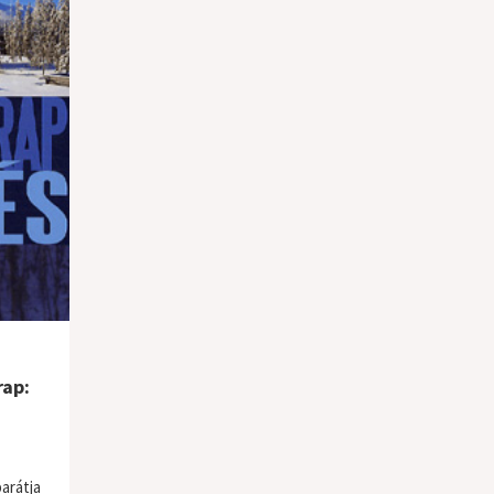
rap:
arátja