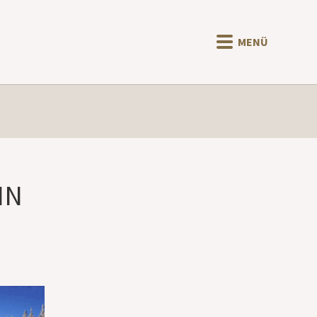
MENÜ
IN