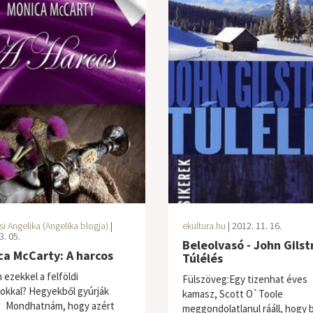
i Angelika (Angelika blogja)
|
ekultura.hu
| 2012. 11. 16.
3. 05.
Beleolvasó - John Gilst
a McCarty: A harcos
Túlélés
 ezekkel a felföldi
Fülszöveg:Egy tizenhat éves
okkal? Hegyekből gyúrják
kamasz, Scott O`Toole
” Mondhatnám, hogy azért
meggondolatlanul rááll, hogy b