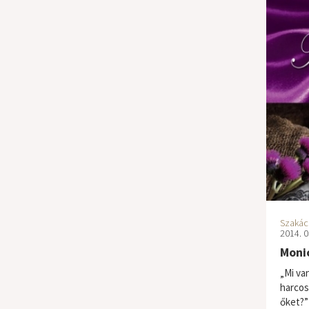
Szakács
2014. 0
Monic
„Mi van
harcos
őket?