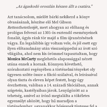
„Az ágaskodó oroszlán készen állt a csatára.”
Azt tanácsolom, mielőtt bárki nekikezd a könyv
olvasásának, készítse elő Mel Gibson
Rettenthetetlen
jét, mert ahogyan az előhang és
prológus felveszi az 1305-ös esztendő eseményeinek
fonalát, úgyis ránk tör majd a film újranézésének
vágya. Én legalábbis így voltam vele, és jól esett egy
ilyen előtanulmány után visszasüppedni az írott szó
világába, ahol nem kis örömmel tapasztaltam, hogy
Monica McCarty
meglehetős alapossággal nézett
utána ennek a kornak. Könnyen követhető,
szórakoztató regényében a történelmi tényeket oly
ügyesen szőtte össze a fikció szálaival, és leírásaival
olyan tiszta és eleven képet festett, hogy úgy
érezhettem, valóban a 14. századi Skóciában, annak
szigetein, kastélyaiban járok. Lenyűgözött az a
tehetség, amivel az írónő megtalálta a tökéletes
egyensúlyt aközött, hogy hű maradjon a
történelemhez, ugyanakkor hősiesnek tüntesse fel a