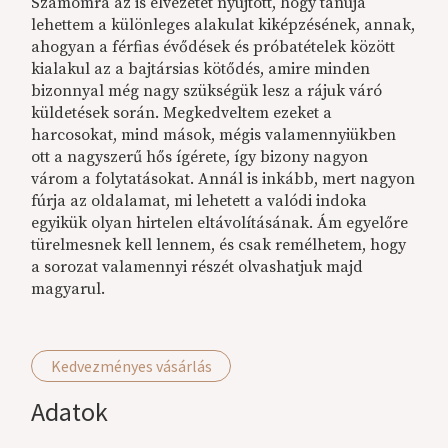
Számomra az is élvezetet nyújtott, hogy tanúja
lehettem a különleges alakulat kiképzésének, annak,
ahogyan a férfias évődések és próbatételek között
kialakul az a bajtársias kötődés, amire minden
bizonnyal még nagy szükségük lesz a rájuk váró
küldetések során. Megkedveltem ezeket a
harcosokat, mind mások, mégis valamennyiükben
ott a nagyszerű hős ígérete, így bizony nagyon
várom a folytatásokat. Annál is inkább, mert nagyon
fúrja az oldalamat, mi lehetett a valódi indoka
egyikük olyan hirtelen eltávolításának. Ám egyelőre
türelmesnek kell lennem, és csak remélhetem, hogy
a sorozat valamennyi részét olvashatjuk majd
magyarul.
Kedvezményes vásárlás
Adatok