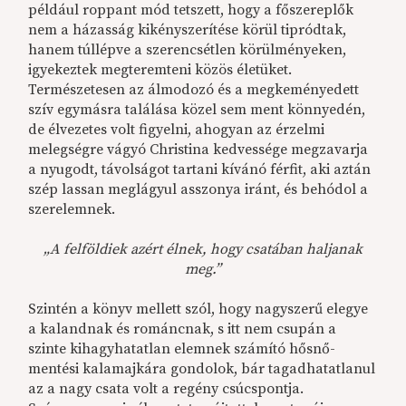
például roppant mód tetszett, hogy a főszereplők
nem a házasság kikényszerítése körül tipródtak,
hanem túllépve a szerencsétlen körülményeken,
igyekeztek megteremteni közös életüket.
Természetesen az álmodozó és a megkeményedett
szív egymásra találása közel sem ment könnyedén,
de élvezetes volt figyelni, ahogyan az érzelmi
melegségre vágyó Christina kedvessége megzavarja
a nyugodt, távolságot tartani kívánó férfit, aki aztán
szép lassan meglágyul asszonya iránt, és behódol a
szerelemnek.
„A felföldiek azért élnek, hogy csatában haljanak
meg.”
Szintén a könyv mellett szól, hogy nagyszerű elegye
a kalandnak és románcnak, s itt nem csupán a
szinte kihagyhatatlan elemnek számító hősnő-
mentési kalamajkára gondolok, bár tagadhatatlanul
az a nagy csata volt a regény csúcspontja.