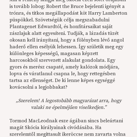
is tovább lobog: Robert the Bruce bejelenti igényét a
trónra, és titkos megállapodást köt Harry Lamberton
püspökkel. Szövetségük célja megszabadulni
Plantagenet Edwardtól, és honfitársaikat saját
zászlajuk alatt egyesíteni. Tudják, a lázadás tüzét
okosan kell irányítani, hogy a fölényben lévő angol
haderő ellen esélyük lehessen. Így születik meg egy
különleges képességű, magasan képzett
harcosokból szervezett alakulat gondolata. Egy
gyors és merész csapaté, amely kalózok módjára,
lopva és váratlanul csapna le, hogy rettegésben
tartsa az ellenséget. De ki lenne képes egységgé
kovácsolni a legjobbakat?
„Szerelem! A legostobább magyarázat arra, hogy
valaki ne épelméjűen viselkedjen.”
Tormod MacLeodnak esze ágában sincs beleártani
magát Skócia királyainak civódásába. Ha
szerelemtől megittasult ikeröccse nem zavarta volna