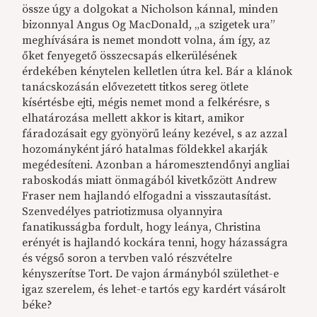
össze úgy a dolgokat a Nicholson kánnal, minden
bizonnyal Angus Og MacDonald, „a szigetek ura”
meghívására is nemet mondott volna, ám így, az
őket fenyegető összecsapás elkerülésének
érdekében kénytelen kelletlen útra kel. Bár a klánok
tanácskozásán elővezetett titkos sereg ötlete
kísértésbe ejti, mégis nemet mond a felkérésre, s
elhatározása mellett akkor is kitart, amikor
fáradozásait egy gyönyörű leány kezével, s az azzal
hozományként járó hatalmas földekkel akarják
megédesíteni. Azonban a háromesztendőnyi angliai
raboskodás miatt önmagából kivetkőzött Andrew
Fraser nem hajlandó elfogadni a visszautasítást.
Szenvedélyes patriotizmusa olyannyira
fanatikusságba fordult, hogy leánya, Christina
erényét is hajlandó kockára tenni, hogy házasságra
és végső soron a tervben való részvételre
kényszerítse Tort. De vajon ármányból születhet-e
igaz szerelem, és lehet-e tartós egy kardért vásárolt
béke?