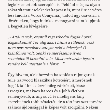
legközismertebb szereplőit is. Például még az olyan
sokat vitatott cselekedet kapcsán is, mint Bruce véres
leszámolása Vörös Comynnal, tudott úgy csavarni a
történteken, hogy indokot és magyarázatot kapjunk
a kegyetlen kivégzésre.
„- Attól tartok, ezentúl ragaszkodni fogok hozzá.
Ragaszkodni? Tor alig akart hinni a fülének. csak
nem parancsokat osztogat neki a felesége? Ő
klánfőnök volt. Senki se merészelne ilyen
szemtelenül beszélni vele. Most már aztán igazán
rendre kell utasítania a lányt….”
Úgy hiszem, akik hozzám hasonlóan rajonganak
Julie Garwood klasszikus köteteiért, ismerősnek
fogják találni az érzelmileg zárkózott, kissé
arrogáns, makacs harcos és a jobb életben
reménykedő, aranyszívű és intelligens lány
szerelmének több részletét, de a történet szerencsére
számos újdonsággal is képes volt szolgálni. Nekem