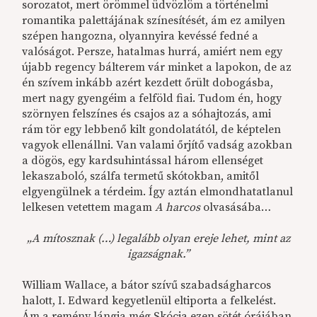
sorozatot, mert örömmel üdvözlöm a történelmi
romantika palettájának színesítését, ám ez amilyen
szépen hangozna, olyannyira kevéssé fedné a
valóságot. Persze, hatalmas hurrá, amiért nem egy
újabb regency bálterem vár minket a lapokon, de az
én szívem inkább azért kezdett őrült dobogásba,
mert nagy gyengéim a felföld fiai. Tudom én, hogy
szörnyen felszínes és csajos az a sóhajtozás, ami
rám tör egy lebbenő kilt gondolatától, de képtelen
vagyok ellenállni. Van valami őrjítő vadság azokban
a dögös, egy kardsuhintással három ellenséget
lekaszaboló, szálfa termetű skótokban, amitől
elgyengülnek a térdeim. Így aztán elmondhatatlanul
lelkesen vetettem magam
A harcos
olvasásába…
„A mítosznak (…) legalább olyan ereje lehet, mint az
igazságnak.”
William Wallace, a bátor szívű szabadságharcos
halott, I. Edward kegyetlenül eltiporta a felkelést.
Ám a remény lángja még Skócia ezen sötét órájában