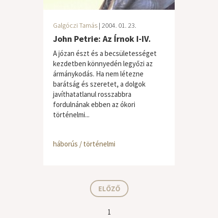
Galgóczi Tamás
| 2004. 01. 23.
John Petrie: Az Írnok I-IV.
A józan észt és a becsületességet
kezdetben könnyedén legyőzi az
ármánykodás. Ha nem létezne
barátság és szeretet, a dolgok
javíthatatlanul rosszabbra
fordulnának ebben az ókori
történelmi...
háborús / történelmi
ELŐZŐ
1