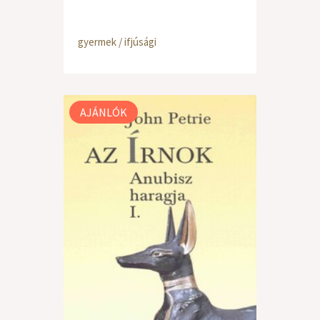
gyermek / ifjúsági
AJÁNLÓK