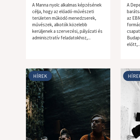
A Manna nyolc alkalmas képzésének
A Depe
célja, hogy az előadó-művészeti
baráts
területen működő menedzserek,
az EBM
művészek, alkotók közelebb
formác
kerüljenek a szervezési, pályázati és
csapat
adminisztratív feladatokhoz,...
Budap
előtt,..
HÍREK
HÍRE