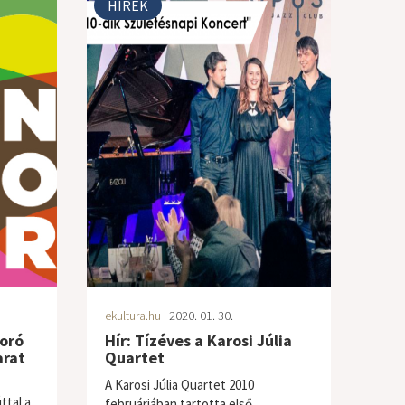
HÍREK
ekultura.hu
| 2020. 01. 30.
doró
Hír: Tízéves a Karosi Júlia
arat
Quartet
A Karosi Júlia Quartet 2010
ttal a
februárjában tartotta első