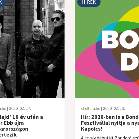
K
HÍREK
a.hu
| 2020. 02. 17.
ekultura.hu
| 2020. 02. 13.
Majd’ 10 év után a
Hír: 2020-ban is a Bon
r Ebb újra
Fesztivállal nyitja a ny
arországon
Kapolcs!
ertezik
A tavaly debütált Bondoró ezú