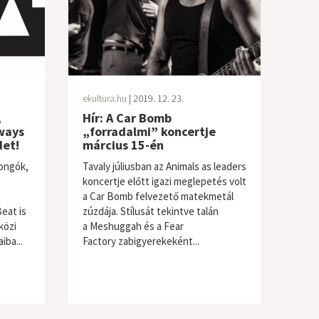
ekultura.hu
| 2019. 12. 23.
,
Hír: A Car Bomb
ways
„forradalmi” koncertje
det!
március 15-én
jongók,
Tavaly júliusban az Animals as leaders
koncertje előtt igazi meglepetés volt
a Car Bomb felvezető matekmetál
eat is
zúzdája. Stílusát tekintve talán
közi
a Meshuggah és a Fear
iba...
Factory zabigyerekeként...