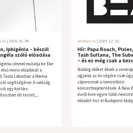
a.hu
| 2020. 01. 09.
ekultura.hu
| 2019. 12. 30.
Én, Iphigénia – készül
Hír: Papa Roach, Pixies
ngéla szóló előadása
Tash Sultana, The Sub
– és ez még csak a kez
higénia címmel mutatja be Eke
Boldog időket élnek a zenera
 első mono előadását a
ugyanis az év végére csak úgy
i Tesla Laborban a Manna
záporoznak a nemzetközi
ció segítségével. A valóság
koncertbejelentések. A New B
kció egy kortárs
évről évre egyre több nemzet
toszban ölt testet,...
előadót hoz el Budapest klubja