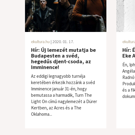
ekultura.hu
| 2020. 01. 17.
ekultur
Hír: Új lemezét mutatja be
Hír: 
Budapesten a svéd,
Eke A
hegedűs djent-csoda, az
Én, Ip
Imminence!
Angéla
Az eddigi legnagyobb turnéja
Radnót
keretében érkezik hozzánk a svéd
Produk
Imminence január 31-én, hogy
és a fi
bemutassa a harmadik, Turn The
dokumí
Light On című nagylemezét a Dürer
Kertben, az Acres és a The
Oklahoma...