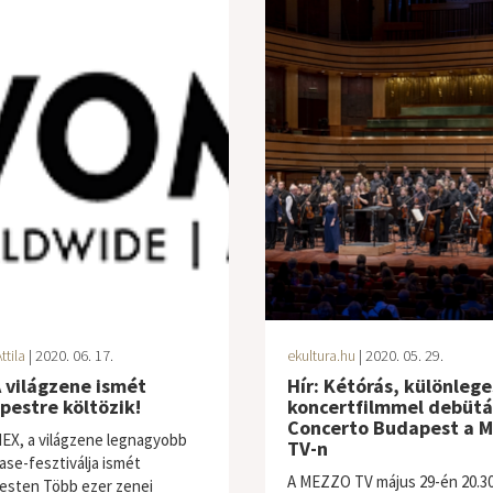
ttila
| 2020. 06. 17.
ekultura.hu
| 2020. 05. 29.
A világzene ismét
Hír: Kétórás, különlege
estre költözik!
koncertfilmmel debütá
Concerto Budapest a 
X, a világzene legnagyobb
TV-n
se-fesztiválja ismét
A MEZZO TV május 29-én 20.30
sten Több ezer zenei