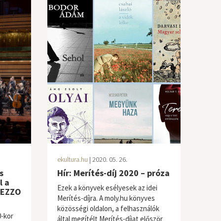
ekultura.hu
| 2020. 05. 26.
s
Hír: Merítés-díj 2020 – próza
l a
Ezek a könyvek esélyesek az idei
MEZZO
Merítés-díjra. A moly.hu könyves
közösségi oldalon, a felhasználók
-kor
által megítélt Merítés-díjat először