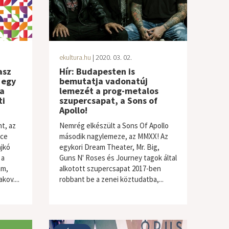
ekultura.hu
| 2020. 03. 02.
asz
Hír: Budapesten is
 egy
bemutatja vadonatúj
a
lemezét a prog-metalos
ti
szupercsapat, a Sons of
Apollo!
ht, az
Nemrég elkészült a Sons Of Apollo
nce
második nagylemeze, az MMXX! Az
ajkó
egykori Dream Theater, Mr. Big,
 a
Guns N' Roses és Journey tagok által
ám,
alkotott szupercsapat 2017-ben
kov....
robbant be a zenei köztudatba,...