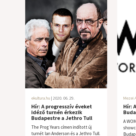
ekultura.hu
| 2020. 06. 29.
Mezei A
Hír: A progresszív éveket
Hír: 
idéző turnén érkezik
Budap
Budapestre a Jethro Tull
A WOME
The Prog Years címen indított új
showca
turnét Ian Anderson és a Jethro Tull.
Budape