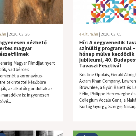
a.hu
| 2020. 03. 26.
ekultura.hu
| 2020. 03. 05.
 Ingyenesen nézhető
Hír: A negyvenedik tav
yertes magyar
színültig programmal –
észetfilmek
hónap múlva kezdődik 
jubileumi, 40. Budapes
nemrég Magyar Filmdíjat nyert
Tavaszi Fesztivál
dők, vad bércek
Kristine Opolais, Gerald Albrig
emierjét a koronavírus-
Akram Khan Company, Lawre
tre tekintettel későbbre
Brownlee, a Győri Balett és L
tják, az alkotók gondoltak az
Félix, Philippe Herreweghe és
 maradókra is: ingyenesen
Collegium Vocale Gent, a Mak
ővé...
Kurtág György, Szergej Nakarja