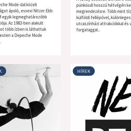
che Mode-dal közeli
pünkösdi hosszú hétvégén ke
ágot ápoló, essexi Nitzer Ebb
megrendezésre. Több mint tíz
 egyik legmeghatározóbb
külföldi fellépővel, különleges
iója. Az 1982-ben alakult
utcaszínházi attrakciókkal és 
ot több ízben is láthattuk
forgataggal...
esten a Depeche Mode
.
K
HÍREK