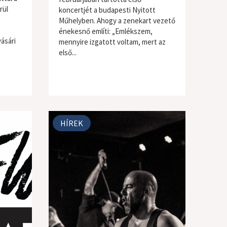
rül
koncertjét a budapesti Nyitott
Műhelyben. Ahogy a zenekart vezető
énekesnő említi: „Emlékszem,
vásári
mennyire izgatott voltam, mert az
első...
HÍREK