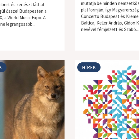
mutatja be minden nemzetköz
bert és zenészt láthat
platformján, így Magyarország
ül ősszel Budapesten a
Concerto Budapest és Kreme
 a World Music Expo. A
Baltica, Keller András, Gidon 
ene legrangosabb...
nevével fémjelzett és Szabó...
K
HÍREK