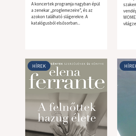
A koncertek programja nagyban épül
szakem
a zenekar „proglemezeire”, és az
vendég
azokon található slágerekre. A
WOMEX,
katalógusból elsősorban...
világz
HÍREK
HÍRE