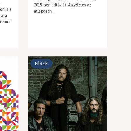
i
2015-ben adták át. A győztes az
on is a
átlagosan...
rata
Kremer
HÍREK