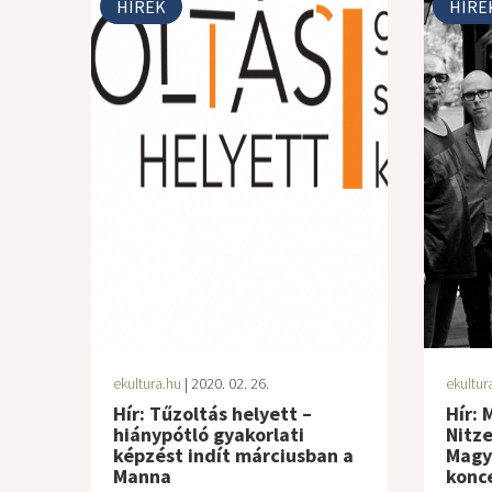
HÍREK
HÍRE
ekultura.hu
| 2020. 02. 26.
ekultur
Hír: Tűzoltás helyett –
Hír: 
hiánypótló gyakorlati
Nitze
képzést indít márciusban a
Magy
Manna
konc