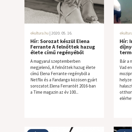
ekultura.hu
| 2020. 05. 16.
ekultur
Hír: Sorozat készül Elena
Hír:
Ferrante A felnőttek hazug
díjn
élete című regényéből
term
A magyarul szeptemberben
Bár a 
megjelenő, A felnőttek hazug élete
Vad er
című Elena Ferrante-regényből a
mozipr
Netflix és a Fandango közösen gyárt
helyze
sorozatot.Elena Ferrantét 2016-ban
halasz
a Time magazin az év 100...
otthon
elérhet